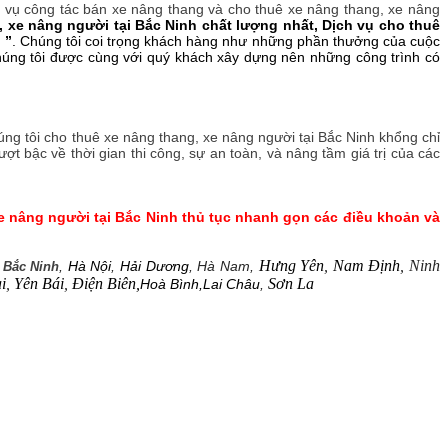
ục vụ công tác bán xe nâng thang và cho thuê xe nâng thang, xe nâng
 xe nâng người tại Bắc Ninh chất lượng nhất, Dịch vụ cho thuê
 ”
. Chúng tôi coi trọng khách hàng như những phần thưởng của cuộc
chúng tôi được cùng với quý khách xây dựng nên những công trình có
úng tôi cho thuê xe nâng thang, xe nâng người tại Bắc Ninh khổng chỉ
t bậc về thời gian thi công, sự an toàn, và nâng tầm giá trị của các
e nâng người tại Bắc Ninh thủ tục nhanh gọn các điều khoản và
Hưng Yên
,
Nam Định
, Ninh
,
Hà Nội
,
Hải Dương
, Hà Nam,
i Bắc Ninh
i
,
Yên Bái
,
Điện Biên,
Sơn La
Hoà Bình,
Lai Châu
,