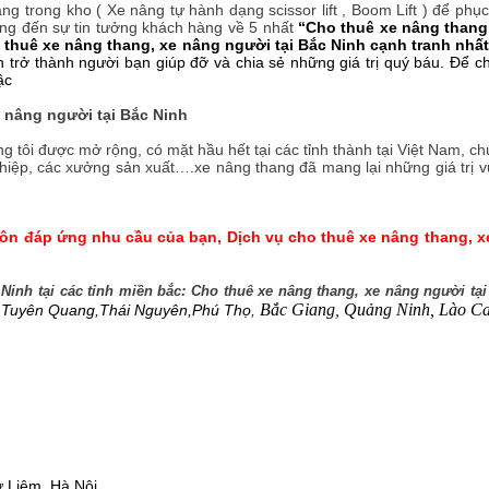
g trong kho ( Xe nâng tự hành dạng scissor lift , Boom Lift ) để ph
ng đến sự tin tưởng khách hàng về 5 nhất
“Cho thuê xe nâng thang,
o thuê xe nâng thang, xe nâng người tại Bắc Ninh cạnh tranh nhất
 trở thành người bạn giúp đỡ và chia sẻ những giá trị quý báu. Để 
ậc
 nâng người tại Bắc Ninh
g tôi được mở rộng, có mặt hầu hết tại các tỉnh thành tại Việt Nam, ch
iệp, các xưởng sản xuất….xe nâng thang đã mang lại những giá trị vượ
luôn đáp ứng nhu cầu của bạn, Dịch vụ cho thuê xe nâng thang, x
Ninh tại các tỉnh miền bắc: Cho thuê xe nâng thang, xe nâng người tạ
Bắc Giang
,
Quảng Ninh, Lào Ca
,
Tuyên Quang
,
Thái Nguyên,
Phú Thọ
,
 Liêm, Hà Nội