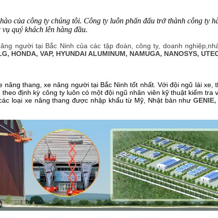
 hào của công ty chúng tôi. Công ty luôn phấn đấu trở thành công ty 
c vụ quý khách lên hàng đầu.
xe nâng người tại Bắc Ninh của các tập đoàn, công ty, doanh nghiệp,
G, HONDA, VAP, HYUNDAI ALUMINUM, NAMUGA, NANOSYS, UTECH
e nâng thang, xe nâng người tại Bắc Ninh tốt nhất. Với đội ngũ lái xe,
a, theo định kỳ công ty luôn có một đội ngũ nhân viên kỹ thuật kiểm t
 các loại xe nâng thang được nhập khẩu từ Mỹ, Nhật bản như
GENIE,