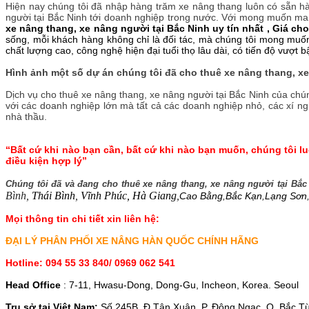
Hiện nay chúng tôi đã nhập hàng trăm xe nâng thang luôn có sẵn hàn
người tại Bắc Ninh tới doanh nghiệp trong nước. Với mong muốn ma
xe nâng thang, xe nâng người tại Bắc Ninh uy tín nhất , Giá ch
sống, mỗi khách hàng không chỉ là đối tác, mà chúng tôi mong muốn
chất lượng cao, công nghệ hiện đại tuổi thọ lâu dài, có tiến độ vượt b
Hình ảnh một số dự án chúng tôi đã cho thuê xe nâng thang, xe
Dịch vụ cho thuê xe nâng thang, xe nâng người tại Bắc Ninh của chún
với các doanh nghiệp lớn mà tất cả các doanh nghiệp nhỏ, các xí ngh
nhà thầu.
“Bất cứ khi nào bạn cần, bất cứ khi nào bạn muốn, chúng tôi 
điều kiện hợp lý
”
Chúng tôi đã và đang cho thuê xe nâng thang, xe nâng người tại Bắc 
Bình,
Thái Bình
,
Vĩnh Phúc, Hà Giang
,
Cao Bằng
,
Bắc Kạn
,
Lạng Sơn
Mọi thông tin chi tiết xin liên hệ:
ĐẠI LÝ PHÂN PHỐI XE NÂNG HÀN QUỐC CHÍNH HÃNG
Hotline: 094 55 33 840/ 0969 062 541
Head Office
: 7-11, Hwasu-Dong, Dong-Gu, Incheon, Korea. Seoul
Trụ sở tại Việt Nam:
Số 245B, Đ.Tân Xuân, P. Đông Ngạc, Q. Bắc Từ