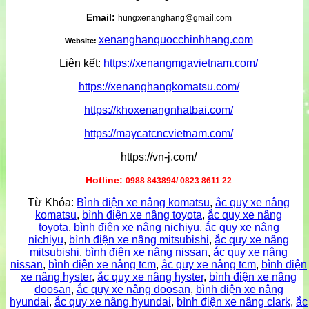
Email:
hungxenanghang@gmail.com
xenanghanquocchinhhang.com
Website:
Liên kết:
https://xenangmgavietnam.com/
https://xenanghangkomatsu.com/
https://khoxenangnhatbai.com/
https://maycatcncvietnam.com/
https://vn-j.com/
Hotline:
0988 843894/ 0823 8611 22
Từ Khóa:
Bình điện xe nâng komatsu
,
ắc quy xe nâng
komatsu
,
bình điện xe nâng toyota
,
ắc quy xe nâng
toyota
,
bình điện xe nâng nichiyu
,
ắc quy xe nâng
nichiyu
,
bình điện xe nâng mitsubishi
,
ắc quy xe nâng
mitsubishi
,
bình điện xe nâng nissan
,
ắc quy xe nâng
nissan
,
bình điện xe nâng tcm
,
ắc quy xe nâng tcm
,
bình điện
xe nâng hyster
,
ắc quy xe nâng hyster
,
bình điện xe nâng
doosan
,
ắc quy xe nâng doosan
,
bình điện xe nâng
hyundai
,
ắc quy xe nâng hyundai
,
bình điện xe nâng clark
,
ắc