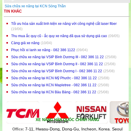
Sửa chữa xe nâng tại KCN Sóng Thần
TIN KHÁC
Tối ưu hóa sản xuất linh kiện xe nâng với công nghệ cắt laser fiber
(19/06)
Thu mua ắc quy cũ - ắc quy xe nâng đã qua sử dụng giá cao
(09/05)
Càng giả xe nâng
(10/04)
Phục hồi xi lanh xe nâng - 082 386 1122
(09/04)
Sửa chữa xe nâng tại VSIP Bình Dương III - 082 386 11 22
(25/08)
Sửa chữa xe nâng tại VSIP Bình Dương II - 082 386 11 22
(25/08)
Sửa chữa xe nâng tại VSIP Bình Dương I - 082 386 11 22
(25/08)
Sửa chữa xe nâng tại KCN Mỹ Phước - 082 386 11 22
(25/08)
Sửa chữa xe nâng tại KCN Mapletree - 082 386 11 22
(25/08)
Sửa chữa xe nâng tại KCN Bàu Bàng - 082 386 11 22
(25/08)
XE NÂNG HÀN QUỐC CHÍNH HÃNG
7-11, Hwasu-Dong, Dong-Gu, Incheon, Korea. Seoul
Office: