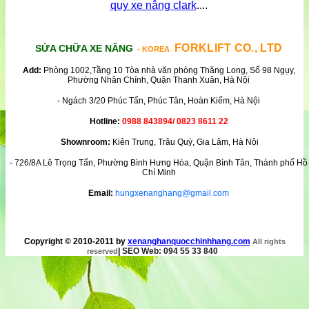
quy xe nâng clark
....
FORKLIFT CO., LTD
SỬA CHỮA XE NÂNG
- KOREA
Add:
Phòng 1002,Tầng 10 Tòa nhà văn phòng Thăng Long, Số 98 Ngụy,
Phường Nhân Chính, Quận Thanh Xuân, Hà Nội
- Ngách 3/20 Phúc Tấn, Phúc Tân, Hoàn Kiếm, Hà Nội
Hotline:
0988 843894/ 0823 8611 22
Shownroom:
Kiên Trung, Trâu Quỳ, Gia Lâm, Hà Nội
- 726/8A Lê Trọng Tấn, Phường Bình Hưng Hòa, Quận Bình Tân, Thành phố Hồ
Chí Minh
Email:
hungxenanghang@gmail.com
Copyright © 2010-2011 by
xenanghanquocchinhhang.com
All rights
|
SEO Web: 094 55 33 840
reserved