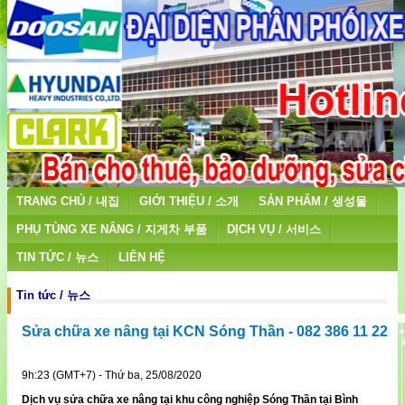
TRANG CHỦ / 내집
GIỚI THIỆU / 소개
SẢN PHẨM / 생성물
PHỤ TÙNG XE NÂNG / 지게차 부품
DỊCH VỤ / 서비스
TIN TỨC / 뉴스
LIÊN HỆ
Tin tức / 뉴스
Sửa chữa xe nâng tại KCN Sóng Thần - 082 386 11 22
9h:23 (GMT+7) - Thứ ba, 25/08/2020
Dịch vụ sửa chữa xe nâng tại khu công nghiệp Sóng Thần tại Bình