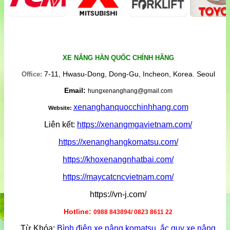
XE NÂNG HÀN QUỐC CHÍNH HÃNG
7-11, Hwasu-Dong, Dong-Gu, Incheon, Korea. Seoul
Office:
Email:
hungxenanghang@gmail.com
xenanghanquocchinhhang.com
Website:
Liên kết:
https://xenangmgavietnam.com/
https://xenanghangkomatsu.com/
https://khoxenangnhatbai.com/
https://maycatcncvietnam.com/
https://vn-j.com/
Hotline:
0988 843894/ 0823 8611 22
Từ Khóa:
Bình điện xe nâng komatsu
,
ắc quy xe nâng