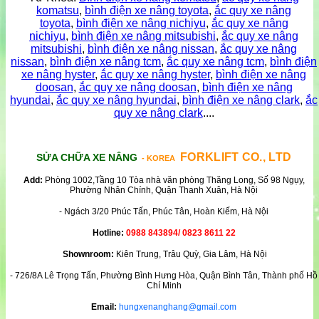
komatsu
,
bình điện xe nâng toyota
,
ắc quy xe nâng
toyota
,
bình điện xe nâng nichiyu
,
ắc quy xe nâng
nichiyu
,
bình điện xe nâng mitsubishi
,
ắc quy xe nâng
mitsubishi
,
bình điện xe nâng nissan
,
ắc quy xe nâng
nissan
,
bình điện xe nâng tcm
,
ắc quy xe nâng tcm
,
bình điện
xe nâng hyster
,
ắc quy xe nâng hyster
,
bình điện xe nâng
doosan
,
ắc quy xe nâng doosan
,
bình điện xe nâng
hyundai
,
ắc quy xe nâng hyundai
,
bình điện xe nâng clark
,
ắc
quy xe nâng clark
....
FORKLIFT CO., LTD
SỬA CHỮA XE NÂNG
- KOREA
Add:
Phòng 1002,Tầng 10 Tòa nhà văn phòng Thăng Long, Số 98 Ngụy,
Phường Nhân Chính, Quận Thanh Xuân, Hà Nội
- Ngách 3/20 Phúc Tấn, Phúc Tân, Hoàn Kiếm, Hà Nội
Hotline:
0988 843894/ 0823 8611 22
Shownroom:
Kiên Trung, Trâu Quỳ, Gia Lâm, Hà Nội
- 726/8A Lê Trọng Tấn, Phường Bình Hưng Hòa, Quận Bình Tân, Thành phố Hồ
Chí Minh
Email:
hungxenanghang@gmail.com