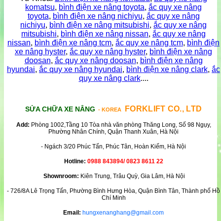
komatsu
,
bình điện xe nâng toyota
,
ắc quy xe nâng
toyota
,
bình điện xe nâng nichiyu
,
ắc quy xe nâng
nichiyu
,
bình điện xe nâng mitsubishi
,
ắc quy xe nâng
mitsubishi
,
bình điện xe nâng nissan
,
ắc quy xe nâng
nissan
,
bình điện xe nâng tcm
,
ắc quy xe nâng tcm
,
bình điện
xe nâng hyster
,
ắc quy xe nâng hyster
,
bình điện xe nâng
doosan
,
ắc quy xe nâng doosan
,
bình điện xe nâng
hyundai
,
ắc quy xe nâng hyundai
,
bình điện xe nâng clark
,
ắc
quy xe nâng clark
....
FORKLIFT CO., LTD
SỬA CHỮA XE NÂNG
- KOREA
Add:
Phòng 1002,Tầng 10 Tòa nhà văn phòng Thăng Long, Số 98 Ngụy,
Phường Nhân Chính, Quận Thanh Xuân, Hà Nội
- Ngách 3/20 Phúc Tấn, Phúc Tân, Hoàn Kiếm, Hà Nội
Hotline:
0988 843894/ 0823 8611 22
Shownroom:
Kiên Trung, Trâu Quỳ, Gia Lâm, Hà Nội
- 726/8A Lê Trọng Tấn, Phường Bình Hưng Hòa, Quận Bình Tân, Thành phố Hồ
Chí Minh
Email:
hungxenanghang@gmail.com