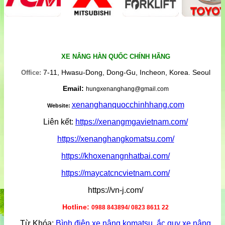
XE NÂNG HÀN QUỐC CHÍNH HÃNG
7-11, Hwasu-Dong, Dong-Gu, Incheon, Korea. Seoul
Office:
Email:
hungxenanghang@gmail.com
xenanghanquocchinhhang.com
Website:
Liên kết:
https://xenangmgavietnam.com/
https://xenanghangkomatsu.com/
https://khoxenangnhatbai.com/
https://maycatcncvietnam.com/
https://vn-j.com/
Hotline:
0988 843894/ 0823 8611 22
Từ Khóa:
Bình điện xe nâng komatsu
,
ắc quy xe nâng