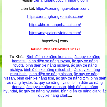
xenanghanquocchinhhang.com
Website:
Liên kết:
https://xenangmgavietnam.com/
https://xenanghangkomatsu.com/
https://khoxenangnhatbai.com/
https://maycatcncvietnam.com/
https://vn-j.com/
Hotline:
0988 843894/ 0823 8611 22
Từ Khóa:
Bình điện xe nâng komatsu
,
ắc quy xe nâng
komatsu
,
bình điện xe nâng toyota
,
ắc quy xe nâng
toyota
,
bình điện xe nâng nichiyu
,
ắc quy xe nâng
nichiyu
,
bình điện xe nâng mitsubishi
,
ắc quy xe nâng
mitsubishi
,
bình điện xe nâng nissan
,
ắc quy xe nâng
nissan
,
bình điện xe nâng tcm
,
ắc quy xe nâng tcm
,
bình điện
xe nâng hyster
,
ắc quy xe nâng hyster
,
bình điện xe nâng
doosan
,
ắc quy xe nâng doosan
,
bình điện xe nâng
hyundai
,
ắc quy xe nâng hyundai
,
bình điện xe nâng clark
,
ắc
quy xe nâng clark
....