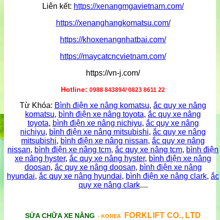
Liên kết:
https://xenangmgavietnam.com/
https://xenanghangkomatsu.com/
https://khoxenangnhatbai.com/
https://maycatcncvietnam.com/
https://vn-j.com/
Hotline:
0988 843894/ 0823 8611 22
Từ Khóa:
Bình điện xe nâng komatsu
,
ắc quy xe nâng
komatsu
,
bình điện xe nâng toyota
,
ắc quy xe nâng
toyota
,
bình điện xe nâng nichiyu
,
ắc quy xe nâng
nichiyu
,
bình điện xe nâng mitsubishi
,
ắc quy xe nâng
mitsubishi
,
bình điện xe nâng nissan
,
ắc quy xe nâng
nissan
,
bình điện xe nâng tcm
,
ắc quy xe nâng tcm
,
bình điện
xe nâng hyster
,
ắc quy xe nâng hyster
,
bình điện xe nâng
doosan
,
ắc quy xe nâng doosan
,
bình điện xe nâng
hyundai
,
ắc quy xe nâng hyundai
,
bình điện xe nâng clark
,
ắc
quy xe nâng clark
....
FORKLIFT CO., LTD
SỬA CHỮA XE NÂNG
- KOREA