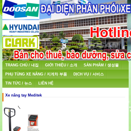
TRANG CHỦ / 내집
GIỚI THIỆU / 소개
SẢN PHẨM / 생성물
PHỤ TÙNG XE NÂNG / 지게차 부품
DỊCH VỤ / 서비스
TIN TỨC / 뉴스
LIÊN HỆ
Xe nâng tay Meditek