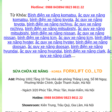
Hotline:
0988 843894/ 0823 8611 22
Từ Khóa:
Bình điện xe nâng komatsu
,
ắc quy xe nâng
komatsu
,
bình điện xe nâng toyota
,
ắc quy xe nâng
toyota
,
bình điện xe nâng nichiyu
,
ắc quy xe nâng
nichiyu
,
bình điện xe nâng mitsubishi
,
ắc quy xe nâng
mitsubishi
,
bình điện xe nâng nissan
,
ắc quy xe nâng
nissan
,
bình điện xe nâng tcm
,
ắc quy xe nâng tcm
,
bình điện
xe nâng hyster
,
ắc quy xe nâng hyster
,
bình điện xe nâng
doosan
,
ắc quy xe nâng doosan
,
bình điện xe nâng
hyundai
,
ắc quy xe nâng hyundai
,
bình điện xe nâng clark
,
ắc
quy xe nâng clark
....
FORKLIFT CO., LTD
SỬA CHỮA XE NÂNG
- KOREA
Add:
Phòng 1002,Tầng 10 Tòa nhà văn phòng Thăng Long, Số 98 Ngụy,
Phường Nhân Chính, Quận Thanh Xuân, Hà Nội
- Ngách 3/20 Phúc Tấn, Phúc Tân, Hoàn Kiếm, Hà Nội
Hotline:
0988 843894/ 0823 8611 22
Shownroom:
Kiên Trung, Trâu Quỳ, Gia Lâm, Hà Nội