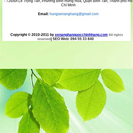
- 726/8A Lê Trọng Tấn, Phường Bình Hưng Hòa, Quận Bình Tân, Thành phố Hồ
Chí Minh
Email:
hungxenanghang@gmail.com
Copyright © 2010-2011 by
xenanghanquocchinhhang.com
All rights
|
SEO Web: 094 55 33 840
reserved