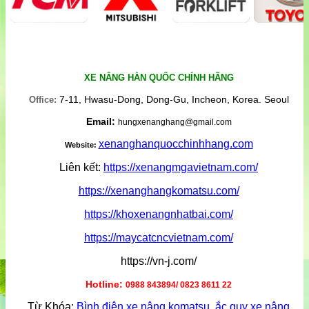
XE NÂNG HÀN QUỐC CHÍNH HÃNG
7-11, Hwasu-Dong, Dong-Gu, Incheon, Korea. Seoul
Office:
Email:
hungxenanghang@gmail.com
xenanghanquocchinhhang.com
Website:
Liên kết:
https://xenangmgavietnam.com/
https://xenanghangkomatsu.com/
https://khoxenangnhatbai.com/
https://maycatcncvietnam.com/
https://vn-j.com/
Hotline:
0988 843894/ 0823 8611 22
Từ Khóa:
Bình điện xe nâng komatsu
,
ắc quy xe nâng