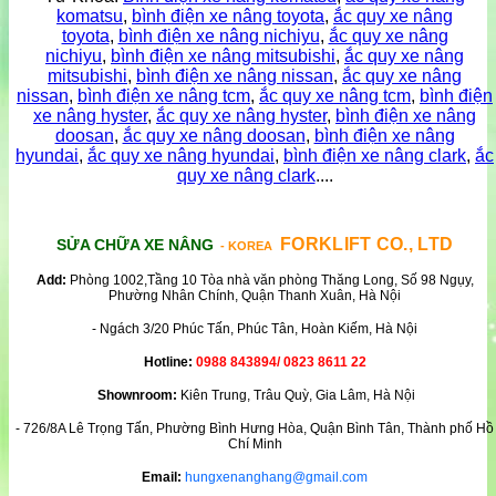
komatsu
,
bình điện xe nâng toyota
,
ắc quy xe nâng
toyota
,
bình điện xe nâng nichiyu
,
ắc quy xe nâng
nichiyu
,
bình điện xe nâng mitsubishi
,
ắc quy xe nâng
mitsubishi
,
bình điện xe nâng nissan
,
ắc quy xe nâng
nissan
,
bình điện xe nâng tcm
,
ắc quy xe nâng tcm
,
bình điện
xe nâng hyster
,
ắc quy xe nâng hyster
,
bình điện xe nâng
doosan
,
ắc quy xe nâng doosan
,
bình điện xe nâng
hyundai
,
ắc quy xe nâng hyundai
,
bình điện xe nâng clark
,
ắc
quy xe nâng clark
....
FORKLIFT CO., LTD
SỬA CHỮA XE NÂNG
- KOREA
Add:
Phòng 1002,Tầng 10 Tòa nhà văn phòng Thăng Long, Số 98 Ngụy,
Phường Nhân Chính, Quận Thanh Xuân, Hà Nội
- Ngách 3/20 Phúc Tấn, Phúc Tân, Hoàn Kiếm, Hà Nội
Hotline:
0988 843894/ 0823 8611 22
Shownroom:
Kiên Trung, Trâu Quỳ, Gia Lâm, Hà Nội
- 726/8A Lê Trọng Tấn, Phường Bình Hưng Hòa, Quận Bình Tân, Thành phố Hồ
Chí Minh
Email:
hungxenanghang@gmail.com