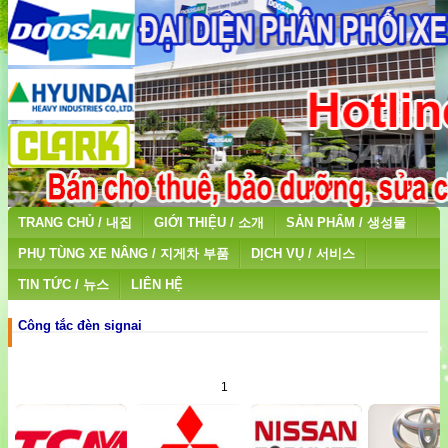
TRANG CHỦ / 내집
GIỚI THIỆU / 소개
SẢN PHẨM / 생성물
PHỤ TÙNG XE NÂNG / 지게차 부품
DỊCH VỤ / 서비스
TIN TỨC / 뉴스
LIÊN HỆ
Công tắc đèn signai
1