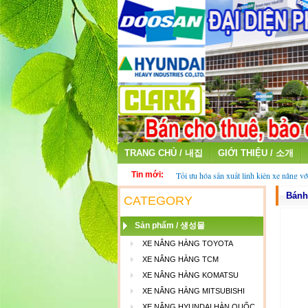
TRANG CHỦ / 내집
GIỚI THIỆU / 소개
Tin mới:
Tối ưu hóa sản xuất linh kiện xe nâng vớ
fiber
Bánh
Thu mua ắc quy cũ - ắc quy xe nâng đã 
CATEGORY
Sản phẩm / 생성물
XE NÂNG HÀNG TOYOTA
XE NÂNG HÀNG TCM
XE NÂNG HÀNG KOMATSU
XE NÂNG HÀNG MITSUBISHI
XE NÂNG HYUNDAI HÀN QUỐC