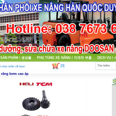
SẢN PHẨM / 생성물
PHỤ TÙNG XE NÂNG / 지게차 부품
DỊCH VỤ /
[0]
i công nghệ cắt laser
Tìm kiếm
 răng bơm cao áp
qua sử dụng giá cao