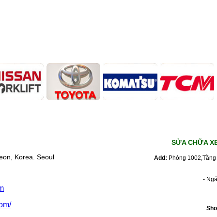
SỬA CHỮA X
eon, Korea. Seoul
Add:
Phòng 1002,Tầng 
- Ng
m
om/
Sho