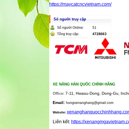
https://maycatcncvietnam.com/
Số người truy cập
Số người Online:
51
Tổng truy cập:
4728663
XE NÂNG HÀN QUỐC CHÍNH HÃNG
7-11, Hwasu-Dong, Dong-Gu, Inch
Office:
Email:
hungxenanghang@gmail.com
xenanghanquocchinhhang.co
Website:
Liên kết:
https://xenangmgavietnam.c