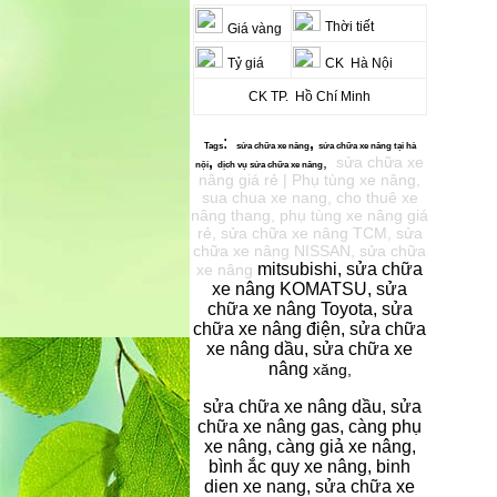
Thời tiết
Giá vàng
Tỷ giá
CK Hà Nội
CK TP. Hồ Chí Minh
:
,
Tags
sửa chữa xe
nâng
sửa chữa xe nâng
tại hà
,
,
sửa chữa xe
nội
dịch vụ s
ửa chữa xe nâng
nâng giá rẻ | Phụ tùng xe nâng,
sua chua xe nang, cho thuê xe
nâng thang, phụ tùng xe nâng giá
rẻ, sửa chữa xe nâng TCM, sửa
chữa xe nâng NISSAN, sửa chữa
mitsubishi, sửa chữa
xe nâng
xe nâng KOMATSU, sửa
chữa xe nâng Toyota, sửa
chữa xe nâng điện, sửa chữa
xe nâng dầu, sửa chữa xe
nâng
xăng,
sửa chữa xe nâng dầu, sửa
chữa xe nâng gas, càng phụ
xe nâng, càng giả xe nâng,
bình ắc quy xe nâng, binh
dien xe nang, sửa chữa xe