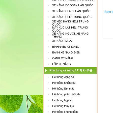
XE NÂNG DOOSAN HÀN QUỐC
XE NÂNG CLARK HÀN QUỐC
Bơm b
XE NÂNG HELI TRUNG QUỐC
XE KÉO HÀNG HELI TRUNG
QUỐC
MÁY XÚC LẬT HELI TRUNG
QUỐC
XE NÂNG NGƯỜI, XE NÂNG
THANG
XE NÂNG MGA
BÌNH ĐIỆN XE NÂNG
BÁNH XE NÂNG ĐIỆN
CÀNG XE NÂNG
LỐP XE NÂNG
Phụ tùng xe nâng / 지게차 부품
Hệ thống động cơ
Hệ thống nhiên liệu
Hệ thống làm mát
Hệ thống phân phối khí
Hệ thống hộp số
Hệ thống thủy lực
Hệ thống khung gầm