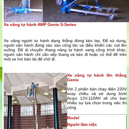
Xe nâng tự hành AWP Genie S-Series
Xe nâng người tự hành dạng thẳng đứng kéo tay. Để sử dụng,
người vận hành đứng vào sàn công tác và điều khiển các nút lên
xuống. Để di chuyển thang nâng tự hành sang công trình khác,
người vận hành chỉ cần xếp thang và kéo đi hoặc có thể để trên
một xe hơi bán tải để chở đi.
Xe nâng tự hành lên thẳng
Genie
Với 2 phiên bản chạy điện 220V
xoay chiều và sử dụng bình
Acqui 12V-110AH sẽ cho bạn
nhiều sự lựa chọn trong việc thi
công.
Model
Người làm việc