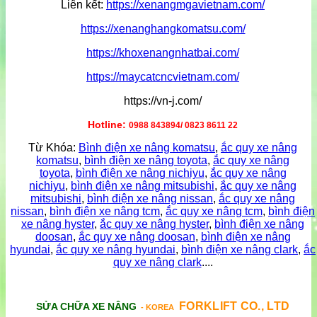
Liên kết:
https://xenangmgavietnam.com/
https://xenanghangkomatsu.com/
https://khoxenangnhatbai.com/
https://maycatcncvietnam.com/
https://vn-j.com/
Hotline:
0988 843894/ 0823 8611 22
Từ Khóa:
Bình điện xe nâng komatsu
,
ắc quy xe nâng
komatsu
,
bình điện xe nâng toyota
,
ắc quy xe nâng
toyota
,
bình điện xe nâng nichiyu
,
ắc quy xe nâng
nichiyu
,
bình điện xe nâng mitsubishi
,
ắc quy xe nâng
mitsubishi
,
bình điện xe nâng nissan
,
ắc quy xe nâng
nissan
,
bình điện xe nâng tcm
,
ắc quy xe nâng tcm
,
bình điện
xe nâng hyster
,
ắc quy xe nâng hyster
,
bình điện xe nâng
doosan
,
ắc quy xe nâng doosan
,
bình điện xe nâng
hyundai
,
ắc quy xe nâng hyundai
,
bình điện xe nâng clark
,
ắc
quy xe nâng clark
....
FORKLIFT CO., LTD
SỬA CHỮA XE NÂNG
- KOREA