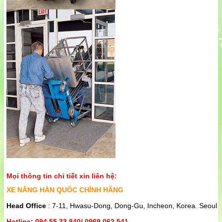
Mọi thông tin chi tiết xin liên hệ:
XE NÂNG HÀN QUỐC CHÍNH HÃNG
Head Office
: 7-11, Hwasu-Dong, Dong-Gu, Incheon, Korea. Seoul
Hotline: 094 55 33 840/ 0969 062 541