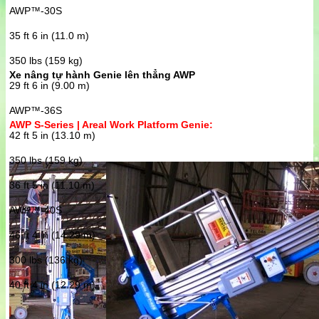
AWP™-30S
35 ft 6 in (11.0 m)
350 lbs (159 kg)
Xe nâng tự hành Genie lên thẳng AWP
29 ft 6 in (9.00 m)
AWP™-36S
AWP S-Series | Areal Work Platform Genie:
42 ft 5 in (13.10 m)
350 lbs (159 kg)
36 ft 5 in (11.10 m)
AWP™-40S
46 ft 4 in (14.29 m)
300 lbs (136 kg)
40 ft 4 in (12.29 m)