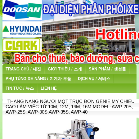
TRANG CHỦ / 내집
GIỚI THIỆU / 소개
SẢN PHẨM / 생성물
PHỤ TÙNG XE NÂNG / 지게차 부품
DỊCH VỤ / 서비스
TIN TỨC / 뉴스
LIÊN HỆ
THANG NÂNG NGƯỜI MỘT TRỤC ĐƠN GENIE MỸ CHIỀU
CAO LÀM VIỆC TỪ 10M, 12M, 14M, 16M MODEL: AWP-20S,
AWP-25S, AWP-30S,AWP-35S, AWP-40