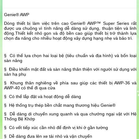
Genie® AWP
Dòng thiết bị làm việc trên cao Genie® AWP™ Super Series rất
được ưa chuộng vì tính năng dễ dàng sử dụng, thuận tiện và linh
động.Thiết kết nhỏ gọn và độ bền cao giúp thiết bị trở thành lựa
chọn đa năng cho nhiều hoạt động xây dựng hạng nhẹ và bảo trì.
§ Có thể lựa chọn hai loại bệ (tiêu chuẩn và địa hình) và bốn loại
sàn nâng
§ Điều khiển mặt đất và sàn nâng thân thiện với người sử dụng với
sàn hạ phụ
§ Khung thân nghiêng về phía sau giúp các thiết bị AWP-36 và
AWP-40 có thể đi qua cửa
§ Có thể lắp đặt và hoạt động dễ dàng
§ Hệ thống trụ thép bền chắt mang thương hiệu Genie®
§ Dễ dàng di chuyển xung quanh và qua chướng ngại vật với Hệ
Thống Bệ Khớp
§ Có vết tiếp xúc cần nhỏ để định vị khi ở gần tường
§ Dễ dàng đưa lên xe tải nhỏ và vận chuyển