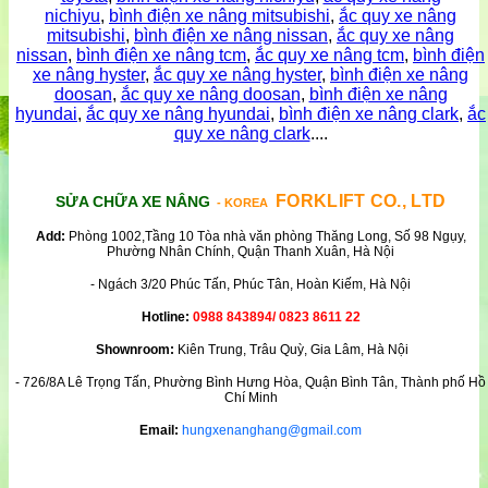
nichiyu
,
bình điện xe nâng mitsubishi
,
ắc quy xe nâng
mitsubishi
,
bình điện xe nâng nissan
,
ắc quy xe nâng
nissan
,
bình điện xe nâng tcm
,
ắc quy xe nâng tcm
,
bình điện
xe nâng hyster
,
ắc quy xe nâng hyster
,
bình điện xe nâng
doosan
,
ắc quy xe nâng doosan
,
bình điện xe nâng
hyundai
,
ắc quy xe nâng hyundai
,
bình điện xe nâng clark
,
ắc
quy xe nâng clark
....
FORKLIFT CO., LTD
SỬA CHỮA XE NÂNG
- KOREA
Add:
Phòng 1002,Tầng 10 Tòa nhà văn phòng Thăng Long, Số 98 Ngụy,
Phường Nhân Chính, Quận Thanh Xuân, Hà Nội
- Ngách 3/20 Phúc Tấn, Phúc Tân, Hoàn Kiếm, Hà Nội
Hotline:
0988 843894/ 0823 8611 22
Shownroom:
Kiên Trung, Trâu Quỳ, Gia Lâm, Hà Nội
- 726/8A Lê Trọng Tấn, Phường Bình Hưng Hòa, Quận Bình Tân, Thành phố Hồ
Chí Minh
Email:
hungxenanghang@gmail.com