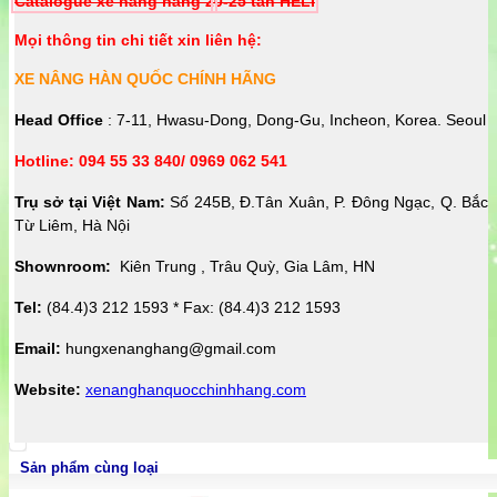
Catalogue xe nâng hàng 2
0-25 tấn HELI
Mọi thông tin chi tiết xin liên hệ:
XE NÂNG HÀN QUỐC CHÍNH HÃNG
Head Office
: 7-11, Hwasu-Dong, Dong-Gu, Incheon, Korea. Seoul
Hotline: 094 55 33 840/ 0969 062 541
Trụ sở tại Việt Nam:
Số 245B, Đ.Tân Xuân, P. Đông Ngạc, Q. Bắc
Từ Liêm, Hà Nội
Shownroom:
Kiên Trung , Trâu Quỳ, Gia Lâm, HN
Tel:
(84.4)3 212 1593 * Fax: (84.4)3 212 1593
Email:
hungxenanghang@gmail.com
Website:
xenanghanquocchinhhang.com
Sản phẩm cùng loại