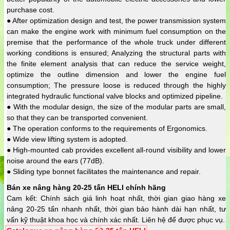
purchase cost.
● After optimization design and test, the power transmission system
can make the engine work with minimum fuel consumption on the
premise that the performance of the whole truck under different
working conditions is ensured; Analyzing the structural parts with
the finite element analysis that can reduce the service weight,
optimize the outline dimension and lower the engine fuel
consumption; The pressure loose is reduced through the highly
integrated hydraulic functional valve blocks and optimized pipeline.
● With the modular design, the size of the modular parts are small,
so that they can be transported convenient.
● The operation conforms to the requirements of Ergonomics.
● Wide view lifting system is adopted.
● High-mounted cab provides excellent all-round visibility and lower
noise around the ears (77dB).
● Sliding type bonnet facilitates the maintenance and repair.
Bán xe nâng hàng 20-25 tấn HELI chính hãng
Cam kết: Chính sách giá linh hoạt nhất, thời gian giao hàng xe
nâng 20-25 tấn nhanh nhất, thời gian bảo hành dài hạn nhất, tư
vấn kỹ thuật khoa học và chính xác nhất. Liên hệ để được phục vụ.