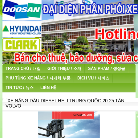
TRANG CHỦ / 내집
GIỚI THIỆU / 소개
SẢN PHẨM / 생성물
PHỤ TÙNG XE NÂNG / 지게차 부품
DỊCH VỤ / 서비스
TIN TỨC / 뉴스
LIÊN HỆ
XE NÂNG DẦU DIESEL HELI TRUNG QUỐC 20-25 TẤN
VOLVO