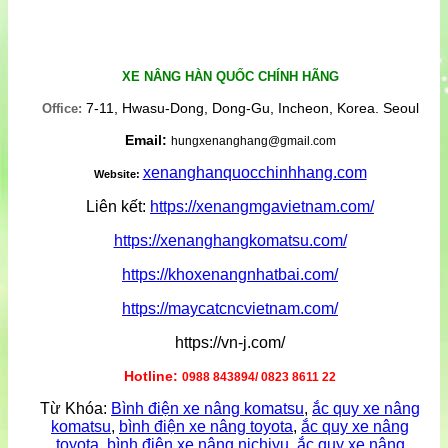
XE NÂNG HÀN QUỐC CHÍNH HÃNG
7-11, Hwasu-Dong, Dong-Gu, Incheon, Korea. Seoul
Office:
Email:
hungxenanghang@gmail.com
xenanghanquocchinhhang.com
Website:
Liên kết:
https://xenangmgavietnam.com/
https://xenanghangkomatsu.com/
https://khoxenangnhatbai.com/
https://maycatcncvietnam.com/
https://vn-j.com/
Hotline:
0988 843894/ 0823 8611 22
Từ Khóa:
Bình điện xe nâng komatsu
,
ắc quy xe nâng
komatsu
,
bình điện xe nâng toyota
,
ắc quy xe nâng
toyota
,
bình điện xe nâng nichiyu
,
ắc quy xe nâng