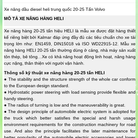
Xe nâng dầu diesel heli trung quốc 20-25 Tấn Volvo
MÔ TẢ XE NÂNG HÀNG HELI
Xe nâng hàng 20-25 tấn hiệu HELI là mẫu xe được đặt hàng thiết
kế riêng biệt bởi Kalmar đáp ứng đầy đủ các tiêu chuẩn cho xe tải
trọng lớn như: EN1459, DIN15018 và ISO WD22915-12. Mẫu
xe
nâng hàng
HELI 20-25 tấn thường dùng ở cảng, nhà máy sản xuất
tôn thép, bê tông…Xe có khả năng hoạt động linh hoạt, nâng hàng
cực nặng, thân thiện với người vận hành.
Thông số kỹ thuật xe nâng hàng 20-25 tấn HELI
● The stability and the structure strength of the whole car conform
to the European design standard.
● Hydrostatic power steering with load sensing provide flexible and
handy steering.
● The radius of turning is low and the maneuverability is great.
● The design principle of automobile electric system is adopted for
the truck which better satisfies the special and harsh usage
environment requirements for the construction machinery for road
use. And also the principle facilitates the later maintenance for
better popularity of the automobile electric accessories and lower