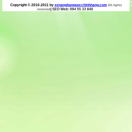
Copyright © 2010-2011 by
xenanghanquocchinhhang.com
All rights
|
SEO Web: 094 55 33 840
reserved