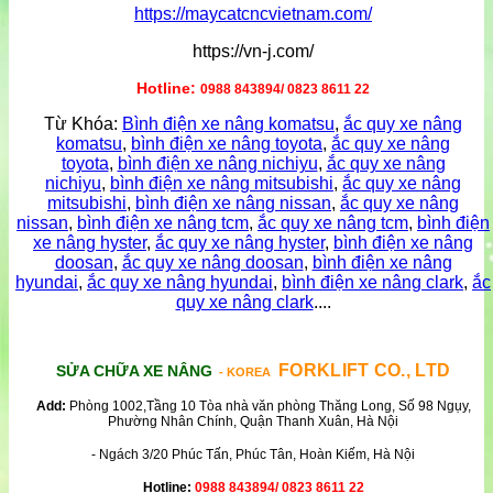
https://maycatcncvietnam.com/
https://vn-j.com/
Hotline:
0988 843894/ 0823 8611 22
Từ Khóa:
Bình điện xe nâng komatsu
,
ắc quy xe nâng
komatsu
,
bình điện xe nâng toyota
,
ắc quy xe nâng
toyota
,
bình điện xe nâng nichiyu
,
ắc quy xe nâng
nichiyu
,
bình điện xe nâng mitsubishi
,
ắc quy xe nâng
mitsubishi
,
bình điện xe nâng nissan
,
ắc quy xe nâng
nissan
,
bình điện xe nâng tcm
,
ắc quy xe nâng tcm
,
bình điện
xe nâng hyster
,
ắc quy xe nâng hyster
,
bình điện xe nâng
doosan
,
ắc quy xe nâng doosan
,
bình điện xe nâng
hyundai
,
ắc quy xe nâng hyundai
,
bình điện xe nâng clark
,
ắc
quy xe nâng clark
....
FORKLIFT CO., LTD
SỬA CHỮA XE NÂNG
- KOREA
Add:
Phòng 1002,Tầng 10 Tòa nhà văn phòng Thăng Long, Số 98 Ngụy,
Phường Nhân Chính, Quận Thanh Xuân, Hà Nội
- Ngách 3/20 Phúc Tấn, Phúc Tân, Hoàn Kiếm, Hà Nội
Hotline:
0988 843894/ 0823 8611 22