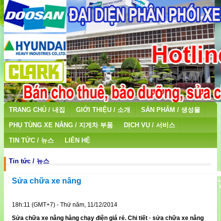
TRANG CHỦ / 내집
GIỚI THIỆU / 소개
SẢN PHẨM / 생성물
PHỤ TÙNG XE NÂNG / 지게차 부품
DỊCH VỤ / 서비스
TIN TỨC / 뉴스
LIÊN HỆ
Tin tức / 뉴스
Sửa chữa xe nâng
18h:11 (GMT+7) - Thứ năm, 11/12/2014
Sửa chữa xe nâng hàng chạy điện giá rẻ. Chi tiết · sửa chữa xe nâng