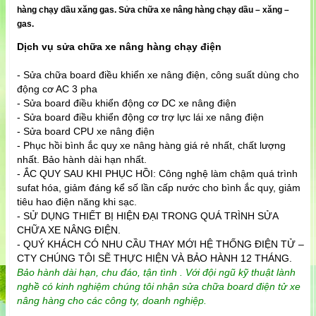
hàng chạy dầu xăng gas. Sửa chữa xe nâng hàng chạy dầu – xăng –
gas.
Dịch vụ sửa chữa xe nâng hàng chạy điện
- Sửa chữa board điều khiển xe nâng điện, công suất dùng cho
động cơ AC 3 pha
- Sửa board điều khiển động cơ DC xe nâng điện
- Sửa board điều khiển động cơ trợ lực lái xe nâng điện
- Sửa board CPU xe nâng điện
- Phục hồi bình ắc quy xe nâng hàng giá rẻ nhất, chất lượng
nhất. Bảo hành dài hạn nhất.
- ẮC QUY SAU KHI PHỤC HỒI: Công nghệ làm chậm quá trình
sufat hóa, giảm đáng kể số lần cấp nước cho bình ắc quy, giảm
tiêu hao điện năng khi sạc.
- SỬ DỤNG THIẾT BỊ HIỆN ĐẠI TRONG QUÁ TRÌNH SỬA
CHỮA XE NÂNG ĐIỆN.
- QUÝ KHÁCH CÓ NHU CẦU THAY MỚI HỆ THỐNG ĐIỆN TỬ –
CTY CHÚNG TÔI SẼ THỰC HIỆN VÀ BẢO HÀNH 12 THÁNG.
Bảo hành dài hạn, chu đáo, tận tình . Với đội ngũ kỹ thuật lành
nghề có kinh nghiệm chúng tôi nhận sửa chữa board điện tử xe
nâng hàng cho các công ty, doanh nghiệp.