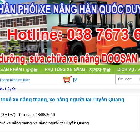
SẢN PHẨM / 생성물
PHỤ TÙNG XE NÂNG / 지게차 부품
DỊCH VỤ /
[0]
i công nghệ cắt laser
Tìm kiếm
tức / 뉴스
qua sử dụng giá cao
thuê xe nâng thang, xe nâng người tại Tuyên Quang
 (GMT+7) - Thứ năm, 18/08/2016
huê xe nâng thang, xe nâng người tại Tuyên Quang