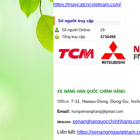
https://maycatcncvietnam.com/
Số người truy cập
Số người Online:
29
Tổng truy cập:
4730498
XE NÂNG HÀN QUỐC CHÍNH HÃNG
7-11, Hwasu-Dong, Dong-Gu, Inch
Office:
Email:
hungxenanghang@gmail.com
xenanghanquocchinhhang.co
Website:
Liên kết:
https://xenangmgavietnam.c