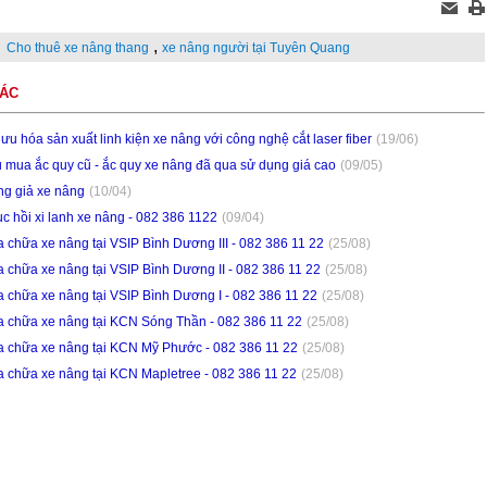
,
Cho thuê xe nâng thang
xe nâng người tại Tuyên Quang
HÁC
 ưu hóa sản xuất linh kiện xe nâng với công nghệ cắt laser fiber
(19/06)
 mua ắc quy cũ - ắc quy xe nâng đã qua sử dụng giá cao
(09/05)
g giả xe nâng
(10/04)
c hồi xi lanh xe nâng - 082 386 1122
(09/04)
 chữa xe nâng tại VSIP Bình Dương III - 082 386 11 22
(25/08)
 chữa xe nâng tại VSIP Bình Dương II - 082 386 11 22
(25/08)
 chữa xe nâng tại VSIP Bình Dương I - 082 386 11 22
(25/08)
 chữa xe nâng tại KCN Sóng Thần - 082 386 11 22
(25/08)
 chữa xe nâng tại KCN Mỹ Phước - 082 386 11 22
(25/08)
 chữa xe nâng tại KCN Mapletree - 082 386 11 22
(25/08)