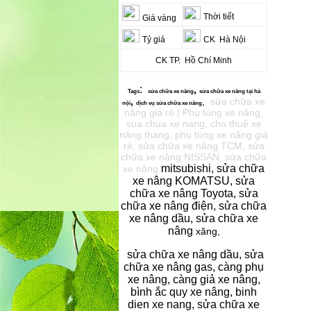
Thời tiết
Giá vàng
Tỷ giá
CK Hà Nội
CK TP. Hồ Chí Minh
:
,
Tags
sửa chữa xe
nâng
sửa chữa xe nâng
tại hà
,
,
sửa chữa xe
nội
dịch vụ s
ửa chữa xe nâng
nâng giá rẻ | Phụ tùng xe nâng,
sua chua xe nang, cho thuê xe
nâng thang, phụ tùng xe nâng giá
rẻ, sửa chữa xe nâng TCM, sửa
chữa xe nâng NISSAN, sửa chữa
mitsubishi, sửa chữa
xe nâng
xe nâng KOMATSU, sửa
chữa xe nâng Toyota, sửa
chữa xe nâng điện, sửa chữa
xe nâng dầu, sửa chữa xe
nâng
xăng,
sửa chữa xe nâng dầu, sửa
chữa xe nâng gas, càng phụ
xe nâng, càng giả xe nâng,
bình ắc quy xe nâng, binh
dien xe nang, sửa chữa xe