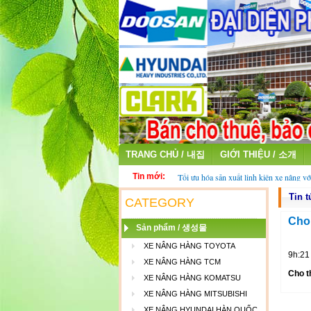
TRANG CHỦ / 내집
GIỚI THIỆU / 소개
Tin mới:
Tối ưu hóa sản xuất linh kiện xe nâng vớ
fiber
Tin 
Thu mua ắc quy cũ - ắc quy xe nâng đã 
CATEGORY
Cho 
Sản phẩm / 생성물
XE NÂNG HÀNG TOYOTA
9h:21
XE NÂNG HÀNG TCM
Cho t
XE NÂNG HÀNG KOMATSU
XE NÂNG HÀNG MITSUBISHI
XE NÂNG HYUNDAI HÀN QUỐC