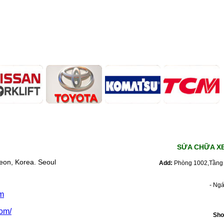
SỬA CHỮA X
eon, Korea. Seoul
Add:
Phòng 1002,Tầng 
- Ng
m
om/
Sho