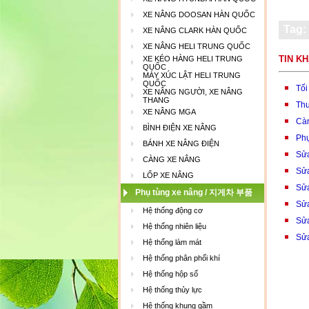
XE NÂNG DOOSAN HÀN QUỐC
Tag:
XE NÂNG CLARK HÀN QUỐC
XE NÂNG HELI TRUNG QUỐC
TIN K
XE KÉO HÀNG HELI TRUNG
QUỐC
MÁY XÚC LẬT HELI TRUNG
QUỐC
Tối
XE NÂNG NGƯỜI, XE NÂNG
THANG
Thu
XE NÂNG MGA
Càn
BÌNH ĐIỆN XE NÂNG
Phụ
BÁNH XE NÂNG ĐIỆN
Sửa
CÀNG XE NÂNG
Sửa
LỐP XE NÂNG
Sửa
Phụ tùng xe nâng / 지게차 부품
Sửa
Hệ thống động cơ
Sửa
Hệ thống nhiên liệu
Sửa
Hệ thống làm mát
Hệ thống phân phối khí
Hệ thống hộp số
Hệ thống thủy lực
Hệ thống khung gầm