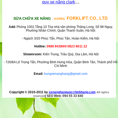
quy xe nâng clark
....
FORKLIFT CO., LTD
SỬA CHỮA XE NÂNG
- KOREA
Add:
Phòng 1002,Tầng 10 Tòa nhà văn phòng Thăng Long, Số 98 Ngụy,
Phường Nhân Chính, Quận Thanh Xuân, Hà Nội
- Ngách 3/20 Phúc Tấn, Phúc Tân, Hoàn Kiếm, Hà Nội
Hotline:
0988 843894/ 0823 8611 22
Shownroom:
Kiên Trung, Trâu Quỳ, Gia Lâm, Hà Nội
- 726/8A Lê Trọng Tấn, Phường Bình Hưng Hòa, Quận Bình Tân, Thành phố Hồ
Chí Minh
Email:
hungxenanghang@gmail.com
Copyright © 2010-2011 by
xenanghanquocchinhhang.com
All rights
|
SEO Web: 094 55 33 840
reserved