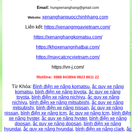
Email:
hungxenanghang@gmail.com
xenanghanquocchinhhang.com
Website:
Liên kết:
https://xenangmgavietnam.com/
https://xenanghangkomatsu.com/
https://khoxenangnhatbai.com/
https://maycatcncvietnam.com/
https://vn-j.com/
Hotline:
0988 843894/ 0823 8611 22
Từ Khóa:
Bình điện xe nâng komatsu
,
ắc quy xe nâng
komatsu
,
bình điện xe nâng toyota
,
ắc quy xe nâng
toyota
,
bình điện xe nâng nichiyu
,
ắc quy xe nâng
nichiyu
,
bình điện xe nâng mitsubishi
,
ắc quy xe nâng
mitsubishi
,
bình điện xe nâng nissan
,
ắc quy xe nâng
nissan
,
bình điện xe nâng tcm
,
ắc quy xe nâng tcm
,
bình điện
xe nâng hyster
,
ắc quy xe nâng hyster
,
bình điện xe nâng
doosan
,
ắc quy xe nâng doosan
,
bình điện xe nâng
hyundai
,
ắc quy xe nâng hyundai
,
bình điện xe nâng clark
,
ắc