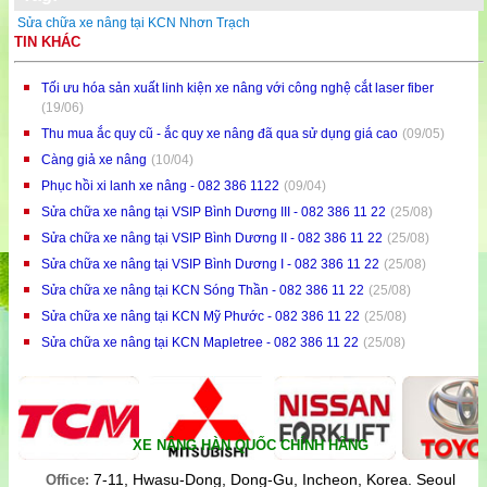
Sửa chữa xe nâng tại KCN Nhơn Trạch
TIN KHÁC
Tối ưu hóa sản xuất linh kiện xe nâng với công nghệ cắt laser fiber
(19/06)
Thu mua ắc quy cũ - ắc quy xe nâng đã qua sử dụng giá cao
(09/05)
Càng giả xe nâng
(10/04)
Phục hồi xi lanh xe nâng - 082 386 1122
(09/04)
Sửa chữa xe nâng tại VSIP Bình Dương III - 082 386 11 22
(25/08)
Sửa chữa xe nâng tại VSIP Bình Dương II - 082 386 11 22
(25/08)
Sửa chữa xe nâng tại VSIP Bình Dương I - 082 386 11 22
(25/08)
Sửa chữa xe nâng tại KCN Sóng Thần - 082 386 11 22
(25/08)
Sửa chữa xe nâng tại KCN Mỹ Phước - 082 386 11 22
(25/08)
Sửa chữa xe nâng tại KCN Mapletree - 082 386 11 22
(25/08)
XE NÂNG HÀN QUỐC CHÍNH HÃNG
7-11, Hwasu-Dong, Dong-Gu, Incheon, Korea. Seoul
Office: