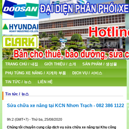
TRANG CHỦ / 내집
GIỚI THIỆU / 소개
SẢN PHẨM / 생성물
PHỤ TÙNG XE NÂNG / 지게차 부품
DỊCH VỤ / 서비스
TIN TỨC / 뉴스
LIÊN HỆ
Tin tức / 뉴스
Sửa chữa xe nâng tại KCN Nhơn Trạch - 082 386 1122
9h:2 (GMT+7) - Thứ ba, 25/08/2020
Chúng tôi chuyên cung cấp dịch vụ sửa chữa xe nâng tại Khu công