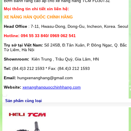
Bơm bánh răng cao áp cho xe nâng hàng TCM FD30T3Z
Mọi thông tin chi tiết xin liên hệ:
XE NÂNG HÀN QUỐC CHÍNH HÃNG
Head Office
: 7-11, Hwasu-Dong, Dong-Gu, Incheon, Korea. Seoul
Hotline: 094 55 33 840/ 0969 062 541
Trụ sở tại Việt Nam:
Số 245B, Đ.Tân Xuân, P. Đông Ngạc, Q. Bắc
Từ Liêm, Hà Nội
Shownroom:
Kiên Trung , Trâu Quỳ, Gia Lâm, HN
Tel:
(84.4)3 212 1593 * Fax: (84.4)3 212 1593
Email:
hungxenanghang@gmail.com
Website:
xenanghanquocchinhhang.com
Sản phẩm cùng loại