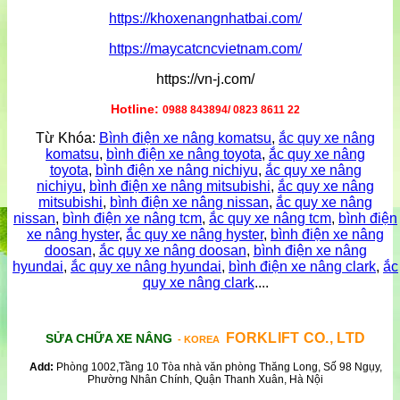
https://khoxenangnhatbai.com/
https://maycatcncvietnam.com/
https://vn-j.com/
Hotline:
0988 843894/ 0823 8611 22
Từ Khóa:
Bình điện xe nâng komatsu
,
ắc quy xe nâng
komatsu
,
bình điện xe nâng toyota
,
ắc quy xe nâng
toyota
,
bình điện xe nâng nichiyu
,
ắc quy xe nâng
nichiyu
,
bình điện xe nâng mitsubishi
,
ắc quy xe nâng
mitsubishi
,
bình điện xe nâng nissan
,
ắc quy xe nâng
nissan
,
bình điện xe nâng tcm
,
ắc quy xe nâng tcm
,
bình điện
xe nâng hyster
,
ắc quy xe nâng hyster
,
bình điện xe nâng
doosan
,
ắc quy xe nâng doosan
,
bình điện xe nâng
hyundai
,
ắc quy xe nâng hyundai
,
bình điện xe nâng clark
,
ắc
quy xe nâng clark
....
FORKLIFT CO., LTD
SỬA CHỮA XE NÂNG
- KOREA
Add:
Phòng 1002,Tầng 10 Tòa nhà văn phòng Thăng Long, Số 98 Ngụy,
Phường Nhân Chính, Quận Thanh Xuân, Hà Nội