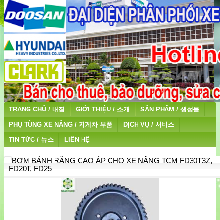
TRANG CHỦ / 내집
GIỚI THIỆU / 소개
SẢN PHẨM / 생성물
PHỤ TÙNG XE NÂNG / 지게차 부품
DỊCH VỤ / 서비스
TIN TỨC / 뉴스
LIÊN HỆ
BƠM BÁNH RĂNG CAO ÁP CHO XE NÂNG TCM FD30T3Z,
FD20T, FD25