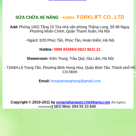
FORKLIFT CO., LTD
SỬA CHỮA XE NÂNG
- KOREA
Add:
Phòng 1002,Tầng 10 Tòa nhà văn phòng Thăng Long, Số 98 Ngụy,
Phường Nhân Chính, Quận Thanh Xuân, Hà Nội
- Ngách 3/20 Phúc Tấn, Phúc Tân, Hoàn Kiếm, Hà Nội
Hotline:
0988 843894/ 0823 8611 22
Shownroom:
Kiên Trung, Trâu Quỳ, Gia Lâm, Hà Nội
- 726/8A Lê Trọng Tấn, Phường Bình Hưng Hòa, Quận Bình Tân, Thành phố Hồ
Chí Minh
Email:
hungxenanghang@gmail.com
Copyright © 2010-2011 by
xenanghanquocchinhhang.com
All rights
|
SEO Web: 094 55 33 840
reserved