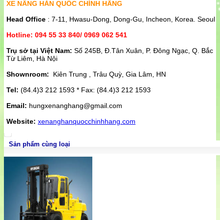
XE NÂNG HÀN QUỐC CHÍNH HÃNG
Head Office
: 7-11, Hwasu-Dong, Dong-Gu, Incheon, Korea. Seoul
Hotline: 094 55 33 840/ 0969 062 541
Trụ sở tại Việt Nam:
Số 245B, Đ.Tân Xuân, P. Đông Ngạc, Q. Bắc
Từ Liêm, Hà Nội
Shownroom:
Kiên Trung , Trâu Quỳ, Gia Lâm, HN
Tel:
(84.4)3 212 1593 * Fax: (84.4)3 212 1593
Email:
hungxenanghang@gmail.com
Website:
xenanghanquocchinhhang.com
Sản phẩm cùng loại