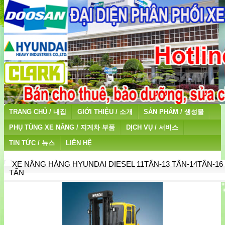
TRANG CHỦ / 내집
GIỚI THIỆU / 소개
SẢN PHẨM / 생성물
PHỤ TÙNG XE NÂNG / 지게차 부품
DỊCH VỤ / 서비스
TIN TỨC / 뉴스
LIÊN HỆ
XE NÂNG HÀNG HYUNDAI DIESEL 11TẤN-13 TẤN-14TẤN-16
TẤN