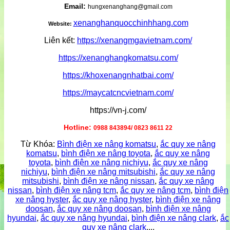
Email:
hungxenanghang@gmail.com
xenanghanquocchinhhang.com
Website:
Liên kết:
https://xenangmgavietnam.com/
https://xenanghangkomatsu.com/
https://khoxenangnhatbai.com/
https://maycatcncvietnam.com/
https://vn-j.com/
Hotline:
0988 843894/ 0823 8611 22
Từ Khóa:
Bình điện xe nâng komatsu
,
ắc quy xe nâng
komatsu
,
bình điện xe nâng toyota
,
ắc quy xe nâng
toyota
,
bình điện xe nâng nichiyu
,
ắc quy xe nâng
nichiyu
,
bình điện xe nâng mitsubishi
,
ắc quy xe nâng
mitsubishi
,
bình điện xe nâng nissan
,
ắc quy xe nâng
nissan
,
bình điện xe nâng tcm
,
ắc quy xe nâng tcm
,
bình điện
xe nâng hyster
,
ắc quy xe nâng hyster
,
bình điện xe nâng
doosan
,
ắc quy xe nâng doosan
,
bình điện xe nâng
hyundai
,
ắc quy xe nâng hyundai
,
bình điện xe nâng clark
,
ắc
quy xe nâng clark
....