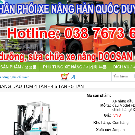
SẢN PHẨM / 생성물
PHỤ TÙNG XE NÂNG / 지게차 부품
DỊCH VỤ /
[0]
i công nghệ cắt laser
Tìm kiếm
NÂNG DẦU TCM 4 TẤN - 4.5 TẤN - 5 TẤN
qua sử dụng giá cao
Mã sản phẩm:
Xe nâng dầu 
Mô tả:
dầu Model F
chính hãng! 
Giá:
VNĐ
Kho hàng:
Còn hàng
Xuất xứ:
Janpan