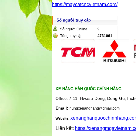
https://maycatcncvietnam.com/
Số người truy cập
Số người Online:
9
Tổng truy cập:
4731061
XE NÂNG HÀN QUỐC CHÍNH HÃNG
7-11, Hwasu-Dong, Dong-Gu, Inch
Office:
Email:
hungxenanghang@gmail.com
xenanghanquocchinhhang.co
Website:
Liên kết:
https://xenangmgavietnam.c