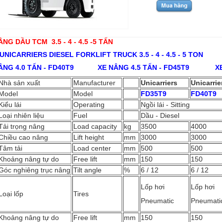
ÂNG DẦU TCM 3.5 - 4 - 4.5 -5 TẤN
UNICARRIERS DIESEL FORKLIFT TRUCK 3.5 - 4 - 4.5 - 5 TON
NÂNG 4.0 TẤN - FD40T9
XE NÂNG 4.5 TẤN - FD45T9
X
Nhà sản xuất
Manufacturer
Unicarriers
Unicarrie
Model
Model
FD35T9
FD40T9
Kiểu lái
Operating
Ngồi lái - Sitting
Loại nhiên liệu
Fuel
Dầu - Diesel
Tải trọng nâng
Load capacity
kg
3500
4000
Chiều cao nâng
Lift height
mm
3000
3000
Tâm tải
Load center
mm
500
500
Khoảng nâng tự do
Free lift
mm
150
150
Góc nghiêng trục nâng
Tilt angle
%
6 / 12
6 / 12
Lốp hơi
Lốp hơi
Loại lốp
Tires
Pneumatic
Pneumati
Khoảng nâng tự do
Free lift
mm
150
150