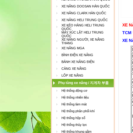
XE NÂNG DOOSAN HÀN QUỐC
XE NÂNG CLARK HÀN QUỐC
XE NÂNG HELI TRUNG QUỐC
XE N
XE KÉO HÀNG HELI TRUNG
QUỐC
TCM 
MÁY XÚC LẬT HELI TRUNG
QUỐC
XE NÂNG NGƯỜI, XE NÂNG
XE 
THANG
XE NÂNG MGA
BÌNH ĐIỆN XE NÂNG
BÁNH XE NÂNG ĐIỆN
CÀNG XE NÂNG
LỐP XE NÂNG
Phụ tùng xe nâng / 지게차 부품
Hệ thống động cơ
Hệ thống nhiên liệu
Hệ thống làm mát
Hệ thống phân phối khí
Hệ thống hộp số
Hệ thống thủy lực
Hệ thống khung gầm