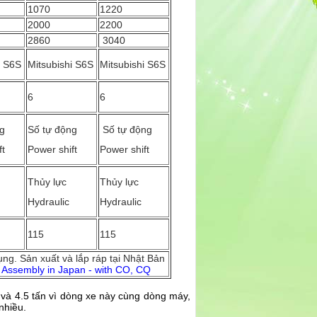
1070
1220
2000
2200
2860
3040
i S6S
Mitsubishi S6S
Mitsubishi S6S
6
6
ng
Số tự động
Số tự động
ft
Power shift
Power shift
Thủy lực
Thủy lực
Hydraulic
Hydraulic
115
115
g. Sản xuất và lắp ráp tại Nhật Bản
Assembly in Japan - with CO, CQ
4 và 4.5 tấn vì dòng xe này cùng dòng máy,
nhiều.