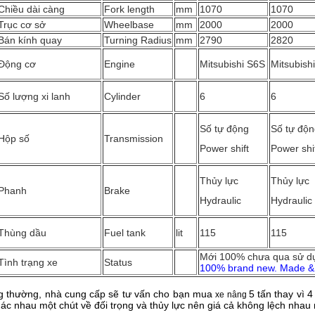
Chiều dài càng
Fork length
mm
1070
1070
Trục cơ sở
Wheelbase
mm
2000
2000
Bán kính quay
Turning Radius
mm
2790
2820
Động cơ
Engine
Mitsubishi S6S
Mitsubish
Số lượng xi lanh
Cylinder
6
6
Số tự động
Số tự độ
Hộp số
Transmission
Power shift
Power shi
Thủy lực
Thủy lực
Phanh
Brake
Hydraulic
Hydraulic
Thùng dầu
Fuel tank
lit
115
115
Mới 100% chưa qua sử dụn
Tình trạng xe
Status
100% brand new. Made & 
 thường, nhà cung cấp sẽ tư vấn cho bạn mua
5 tấn thay vì 
xe nâng
hác nhau một chút về đối trọng và thủy lực nên giá cả không lệch nhau 