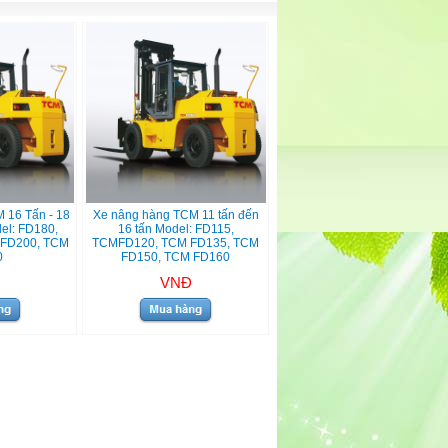
 16 Tấn - 18
Xe nâng hàng TCM 11 tấn đến
del: FD180,
16 tấn Model: FD115,
 FD200, TCM
TCMFD120, TCM FD135, TCM
0
FD150, TCM FD160
VNĐ