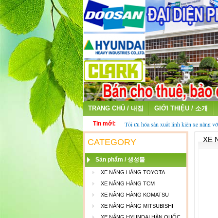
TRANG CHỦ / 내집
GIỚI THIỆU / 소개
Tin mới:
Tối ưu hóa sản xuất linh kiện xe nâng vớ
fiber
XE 
Thu mua ắc quy cũ - ắc quy xe nâng đã 
CATEGORY
Sản phẩm / 생성물
XE NÂNG HÀNG TOYOTA
XE NÂNG HÀNG TCM
XE NÂNG HÀNG KOMATSU
XE NÂNG HÀNG MITSUBISHI
XE NÂNG HYUNDAI HÀN QUỐC