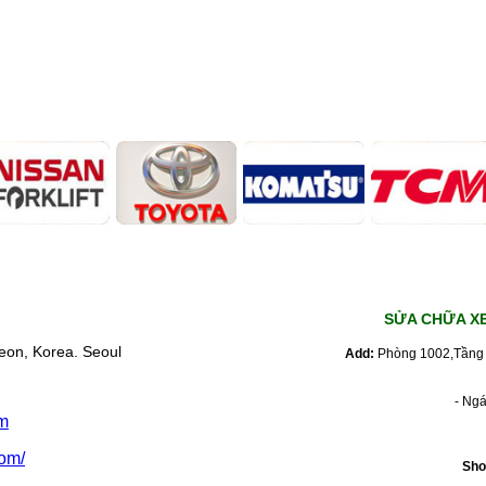
SỬA CHỮA X
eon, Korea. Seoul
Add:
Phòng 1002,Tầng 
- Ng
m
om/
Sho