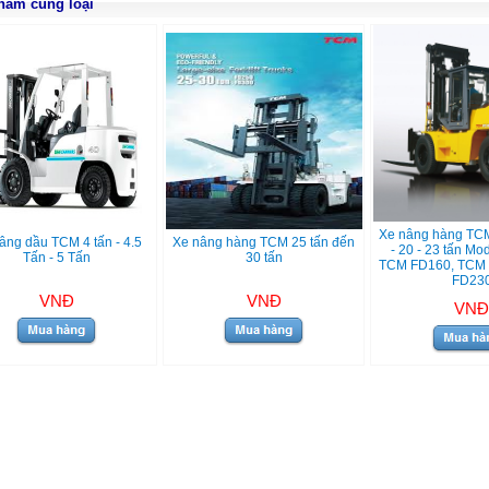
hẩm cùng loại
Xe nâng hàng TCM
âng dầu TCM 4 tấn - 4.5
Xe nâng hàng TCM 25 tấn đến
- 20 - 23 tấn Mo
Tấn - 5 Tấn
30 tấn
TCM FD160, TCM
FD23
VNĐ
VNĐ
VNĐ