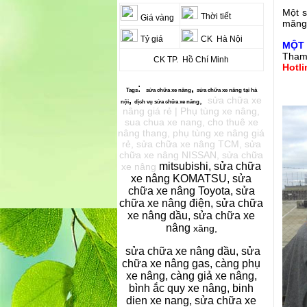
Một s
Thời tiết
Giá vàng
măng,
Tỷ giá
CK Hà Nội
MỘT 
Tham
CK TP. Hồ Chí Minh
Hotli
:
,
Tags
sửa chữa xe
nâng
sửa chữa xe nâng
tại hà
,
,
sửa chữa xe
nội
dịch vụ s
ửa chữa xe nâng
nâng giá rẻ | Phụ tùng xe nâng,
sua chua xe nang, cho thuê xe
nâng thang, phụ tùng xe nâng giá
rẻ, sửa chữa xe nâng TCM, sửa
chữa xe nâng NISSAN, sửa chữa
mitsubishi, sửa chữa
xe nâng
xe nâng KOMATSU, sửa
chữa xe nâng Toyota, sửa
chữa xe nâng điện, sửa chữa
xe nâng dầu, sửa chữa xe
nâng
xăng,
sửa chữa xe nâng dầu, sửa
chữa xe nâng gas, càng phụ
xe nâng, càng giả xe nâng,
bình ắc quy xe nâng, binh
dien xe nang, sửa chữa xe