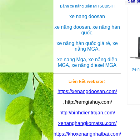
Sản p
,
Bánh xe nâng điện MITSUBISHI
xe nang doosan
xe nâng doosan, xe nâng hàn
quốc,
xe nâng hàn quốc giá rẻ, xe
nâng MGA
,
xe nang Mga, xe nâng điện
MGA, xe nâng diesel MGA
Xe n
Liên kết website:
https://xenangdoosan.com/
, http://remgiahuy.com/
http://binhdientrojan.com/
xenanghangkomatsu.com/
https://khoxenangnhatbai.com/