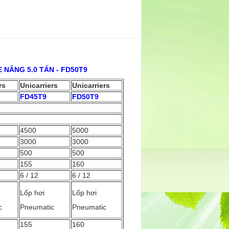
E NÂNG 5.0 TẤN - FD50T9
rs
Unicarriers
Unicarriers
FD45T9
FD50T9
4500
5000
3000
3000
500
500
155
160
6 / 12
6 / 12
Lốp hơi
Lốp hơi
c
Pneumatic
Pneumatic
155
160