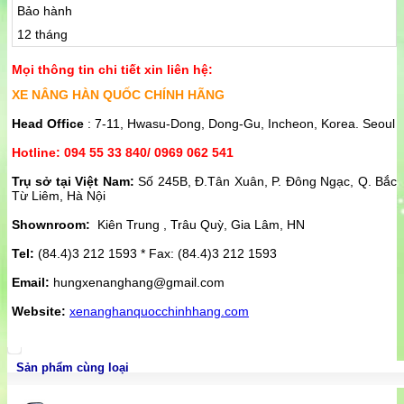
Bảo hành
12 tháng
Mọi thông tin chi tiết xin liên hệ:
XE NÂNG HÀN QUỐC CHÍNH HÃNG
Head Office
: 7-11, Hwasu-Dong, Dong-Gu, Incheon, Korea. Seoul
Hotline: 094 55 33 840/ 0969 062 541
Trụ sở tại Việt Nam:
Số 245B, Đ.Tân Xuân, P. Đông Ngạc, Q. Bắc
Từ Liêm, Hà Nội
Shownroom:
Kiên Trung , Trâu Quỳ, Gia Lâm, HN
Tel:
(84.4)3 212 1593 * Fax: (84.4)3 212 1593
Email:
hungxenanghang@gmail.com
Website:
xenanghanquocchinhhang.com
Sản phẩm cùng loại