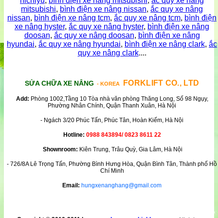
nichiyu
,
bình điện xe nâng mitsubishi
,
ắc quy xe nâng
mitsubishi
,
bình điện xe nâng nissan
,
ắc quy xe nâng
nissan
,
bình điện xe nâng tcm
,
ắc quy xe nâng tcm
,
bình điện
xe nâng hyster
,
ắc quy xe nâng hyster
,
bình điện xe nâng
doosan
,
ắc quy xe nâng doosan
,
bình điện xe nâng
hyundai
,
ắc quy xe nâng hyundai
,
bình điện xe nâng clark
,
ắc
quy xe nâng clark
....
FORKLIFT CO., LTD
SỬA CHỮA XE NÂNG
- KOREA
Add:
Phòng 1002,Tầng 10 Tòa nhà văn phòng Thăng Long, Số 98 Ngụy,
Phường Nhân Chính, Quận Thanh Xuân, Hà Nội
- Ngách 3/20 Phúc Tấn, Phúc Tân, Hoàn Kiếm, Hà Nội
Hotline:
0988 843894/ 0823 8611 22
Shownroom:
Kiên Trung, Trâu Quỳ, Gia Lâm, Hà Nội
- 726/8A Lê Trọng Tấn, Phường Bình Hưng Hòa, Quận Bình Tân, Thành phố Hồ
Chí Minh
Email:
hungxenanghang@gmail.com