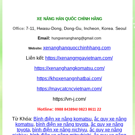
XE NÂNG HÀN QUỐC CHÍNH HÃNG
7-11, Hwasu-Dong, Dong-Gu, Incheon, Korea. Seoul
Office:
Email:
hungxenanghang@gmail.com
xenanghanquocchinhhang.com
Website:
Liên kết:
https://xenangmgavietnam.com/
https://xenanghangkomatsu.com/
https://khoxenangnhatbai.com/
https://maycatcncvietnam.com/
https://vn-j.com/
Hotline:
0988 843894/ 0823 8611 22
Từ Khóa:
Bình điện xe nâng komatsu
,
ắc quy xe nâng
komatsu
,
bình điện xe nâng toyota
,
ắc quy xe nâng
toyota
,
bình điện xe nâng nichiyu
,
ắc quy xe nâng