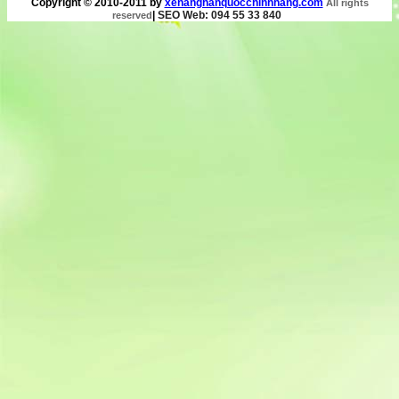
Copyright © 2010-2011 by
xenanghanquocchinhhang.com
All rights
|
SEO Web: 094 55 33 840
reserved