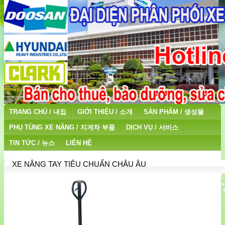
TRANG CHỦ / 내집
GIỚI THIỆU / 소개
SẢN PHẨM / 생성물
PHỤ TÙNG XE NÂNG / 지게차 부품
DỊCH VỤ / 서비스
TIN TỨC / 뉴스
LIÊN HỆ
XE NÂNG TAY TIÊU CHUẨN CHÂU ÂU