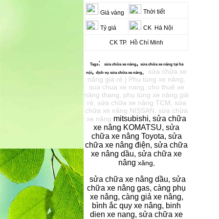
Thời tiết
Giá vàng
Tỷ giá
CK Hà Nội
CK TP. Hồ Chí Minh
:
,
Tags
sửa chữa xe
nâng
sửa chữa xe nâng
tại hà
,
,
sửa chữa xe
nội
dịch vụ s
ửa chữa xe nâng
nâng giá rẻ | Phụ tùng xe nâng,
sua chua xe nang, cho thuê xe
nâng thang, phụ tùng xe nâng giá
rẻ, sửa chữa xe nâng TCM, sửa
chữa xe nâng NISSAN, sửa chữa
mitsubishi, sửa chữa
xe nâng
xe nâng KOMATSU, sửa
chữa xe nâng Toyota, sửa
chữa xe nâng điện, sửa chữa
xe nâng dầu, sửa chữa xe
nâng
xăng,
sửa chữa xe nâng dầu, sửa
chữa xe nâng gas, càng phụ
xe nâng, càng giả xe nâng,
bình ắc quy xe nâng, binh
dien xe nang, sửa chữa xe