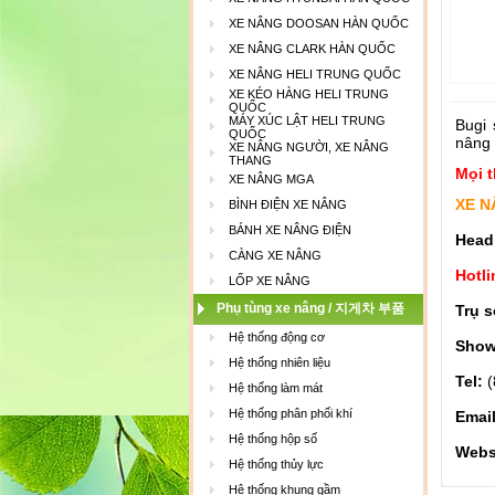
XE NÂNG DOOSAN HÀN QUỐC
XE NÂNG CLARK HÀN QUỐC
XE NÂNG HELI TRUNG QUỐC
XE KÉO HÀNG HELI TRUNG
QUỐC
MÁY XÚC LẬT HELI TRUNG
Bugi 
QUỐC
nâng
XE NÂNG NGƯỜI, XE NÂNG
THANG
Mọi t
XE NÂNG MGA
XE N
BÌNH ĐIỆN XE NÂNG
BÁNH XE NÂNG ĐIỆN
Head
CÀNG XE NÂNG
Hotli
LỐP XE NÂNG
Phụ tùng xe nâng / 지게차 부품
Trụ s
Hệ thống động cơ
Show
Hệ thống nhiên liệu
Tel:
(
Hệ thống làm mát
Hệ thống phân phối khí
Emai
Hệ thống hộp số
Webs
Hệ thống thủy lực
Hệ thống khung gầm