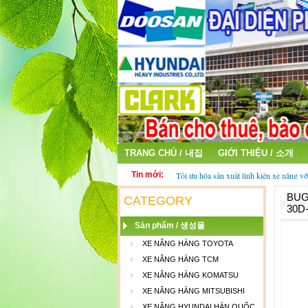
TRANG CHỦ / 내집
GIỚI THIỆU / 소개
Tin mới:
Tối ưu hóa sản xuất linh kiện xe nâng vớ
fiber
BUG
Thu mua ắc quy cũ - ắc quy xe nâng đã 
CATEGORY
30D
Sản phẩm / 생성물
XE NÂNG HÀNG TOYOTA
XE NÂNG HÀNG TCM
XE NÂNG HÀNG KOMATSU
XE NÂNG HÀNG MITSUBISHI
XE NÂNG HYUNDAI HÀN QUỐC