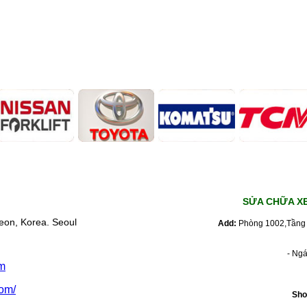
SỬA CHỮA X
eon, Korea. Seoul
Add:
Phòng 1002,Tầng 
- Ng
m
om/
Sho