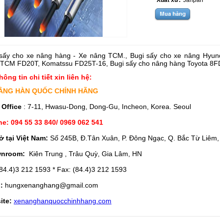
Xuất xứ:
Janpan
sấy cho xe nâng hàng - Xe nâng TCM., Bugi sấy cho xe nâng Hyund
 TCM FD20T, Komatssu FD25T-16, Bugi sấy cho nâng hàng Toyota 8
hông tin chi tiết xin liên hệ:
ÂNG HÀN QUỐC CHÍNH HÃNG
 Office
: 7-11, Hwasu-Dong, Dong-Gu, Incheon, Korea. Seoul
ne: 094 55 33 840/ 0969 062 541
ở tại Việt Nam:
Số 245B, Đ.Tân Xuân, P. Đông Ngạc, Q. Bắc Từ Liêm,
nroom:
Kiên Trung , Trâu Quỳ, Gia Lâm, HN
84.4)3 212 1593 * Fax: (84.4)3 212 1593
l:
hungxenanghang@gmail.com
ite:
xenanghanquocchinhhang.com