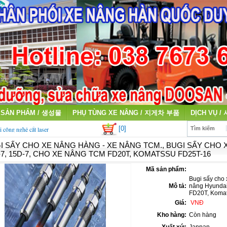
SẢN PHẨM / 생성물
PHỤ TÙNG XE NÂNG / 지게차 부품
DỊCH VỤ /
[0]
i công nghệ cắt laser
Tìm kiếm
I SẤY CHO XE NÂNG HÀNG - XE NÂNG TCM., BUGI SẤY CHO X
qua sử dụng giá cao
-7, 15D-7, CHO XE NÂNG TCM FD20T, KOMATSSU FD25T-16
Mã sản phẩm:
Bugi sấy cho 
Mô tả:
nâng Hyundai
FD20T, Koma
Giá:
VNĐ
Kho hàng:
Còn hàng