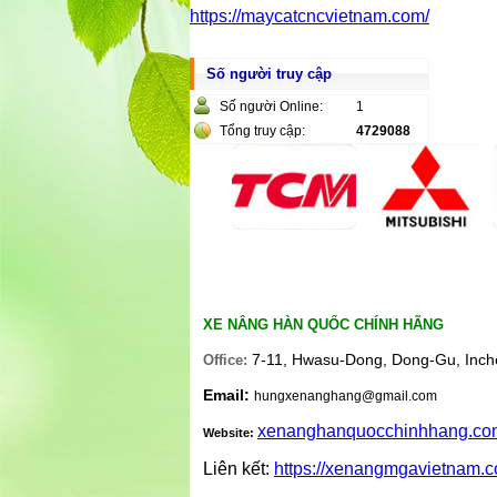
https://maycatcncvietnam.com/
Số người truy cập
Số người Online:
1
Tổng truy cập:
4729088
XE NÂNG HÀN QUỐC CHÍNH HÃNG
7-11, Hwasu-Dong, Dong-Gu, Inch
Office:
Email:
hungxenanghang@gmail.com
xenanghanquocchinhhang.co
Website:
Liên kết:
https://xenangmgavietnam.c