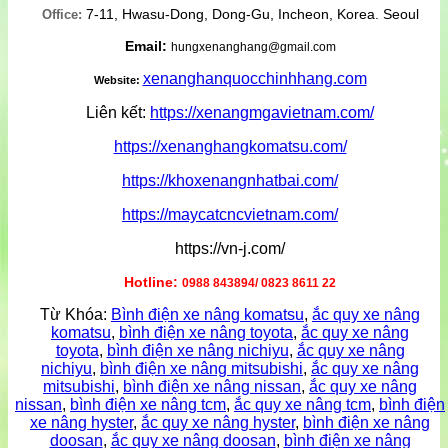
7-11, Hwasu-Dong, Dong-Gu, Incheon, Korea. Seoul
Office:
Email:
hungxenanghang@gmail.com
xenanghanquocchinhhang.com
Website:
Liên kết:
https://xenangmgavietnam.com/
https://xenanghangkomatsu.com/
https://khoxenangnhatbai.com/
https://maycatcncvietnam.com/
https://vn-j.com/
Hotline:
0988 843894/ 0823 8611 22
Từ Khóa:
Bình điện xe nâng komatsu
,
ắc quy xe nâng
komatsu
,
bình điện xe nâng toyota
,
ắc quy xe nâng
toyota
,
bình điện xe nâng nichiyu
,
ắc quy xe nâng
nichiyu
,
bình điện xe nâng mitsubishi
,
ắc quy xe nâng
mitsubishi
,
bình điện xe nâng nissan
,
ắc quy xe nâng
nissan
,
bình điện xe nâng tcm
,
ắc quy xe nâng tcm
,
bình điện
xe nâng hyster
,
ắc quy xe nâng hyster
,
bình điện xe nâng
doosan
,
ắc quy xe nâng doosan
,
bình điện xe nâng