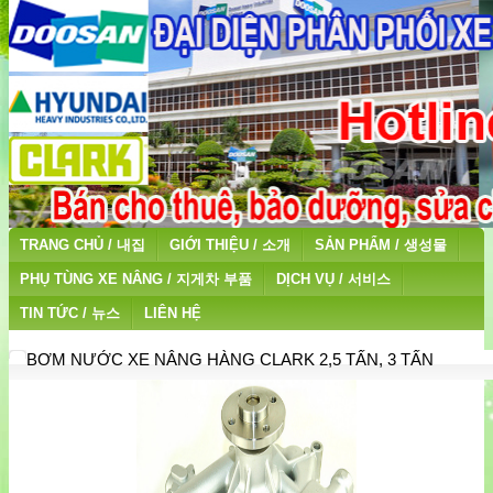
TRANG CHỦ / 내집
GIỚI THIỆU / 소개
SẢN PHẨM / 생성물
PHỤ TÙNG XE NÂNG / 지게차 부품
DỊCH VỤ / 서비스
TIN TỨC / 뉴스
LIÊN HỆ
BƠM NƯỚC XE NÂNG HÀNG CLARK 2,5 TẤN, 3 TẤN