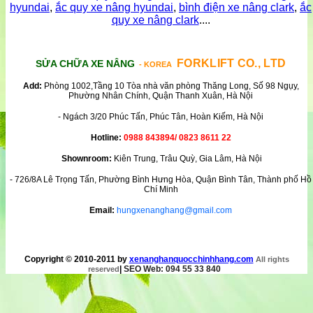
hyundai
,
ắc quy xe nâng hyundai
,
bình điện xe nâng clark
,
ắc
quy xe nâng clark
....
FORKLIFT CO., LTD
SỬA CHỮA XE NÂNG
- KOREA
Add:
Phòng 1002,Tầng 10 Tòa nhà văn phòng Thăng Long, Số 98 Ngụy,
Phường Nhân Chính, Quận Thanh Xuân, Hà Nội
- Ngách 3/20 Phúc Tấn, Phúc Tân, Hoàn Kiếm, Hà Nội
Hotline:
0988 843894/ 0823 8611 22
Shownroom:
Kiên Trung, Trâu Quỳ, Gia Lâm, Hà Nội
- 726/8A Lê Trọng Tấn, Phường Bình Hưng Hòa, Quận Bình Tân, Thành phố Hồ
Chí Minh
Email:
hungxenanghang@gmail.com
Copyright © 2010-2011 by
xenanghanquocchinhhang.com
All rights
|
SEO Web: 094 55 33 840
reserved