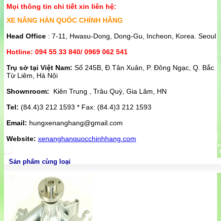
Mọi thông tin chi tiết xin liên hệ:
XE NÂNG HÀN QUỐC CHÍNH HÃNG
Head Office
: 7-11, Hwasu-Dong, Dong-Gu, Incheon, Korea. Seoul
Hotline: 094 55 33 840/ 0969 062 541
Trụ sở tại Việt Nam:
Số 245B, Đ.Tân Xuân, P. Đông Ngạc, Q. Bắc
Từ Liêm, Hà Nội
Shownroom:
Kiên Trung , Trâu Quỳ, Gia Lâm, HN
Tel:
(84.4)3 212 1593 * Fax: (84.4)3 212 1593
Email:
hungxenanghang@gmail.com
Website:
xenanghanquocchinhhang.com
Sản phẩm cùng loại