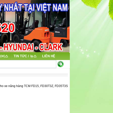
 서비스
TIN TỨC / 뉴스
LIÊN HỆ
cho xe nâng hàng TCM FD15, FD30T3Z, FD35T3S