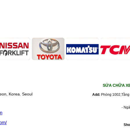
SỬA CHỮA X
eon, Korea. Seoul
Add:
Phòng 1002,Tầng 
- Ng
m
om/
Sho