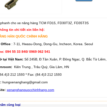
 phanh cho xe nâng hàng TCM FD15, FD30T3Z, FD35T3S
hông tin chi tiết xin liên hệ:
ÂNG HÀN QUỐC CHÍNH HÃNG
 Office
: 7-11, Hwasu-Dong, Dong-Gu, Incheon, Korea. Seoul
ne: 094 55 33 840/ 0969 062 541
ở tại Việt Nam:
Số 245B, Đ.Tân Xuân, P. Đông Ngạc, Q. Bắc Từ Liêm,
nroom:
Kiên Trung , Trâu Quỳ, Gia Lâm, HN
84.4)3 212 1593 * Fax: (84.4)3 212 1593
l:
hungxenanghang@gmail.com
ite:
xenanghanquocchinhhang.com
hẩm cùng loại