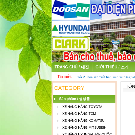
TRANG CHỦ / 내집
GIỚI THIỆU / 소개
Tin mới:
Tối ưu hóa sản xuất linh kiện xe nâng vớ
fiber
TỔN
Thu mua ắc quy cũ - ắc quy xe nâng đã 
CATEGORY
Sản phẩm / 생성물
XE NÂNG HÀNG TOYOTA
XE NÂNG HÀNG TCM
XE NÂNG HÀNG KOMATSU
XE NÂNG HÀNG MITSUBISHI
XE NÂNG HYUNDAI HÀN QUỐC