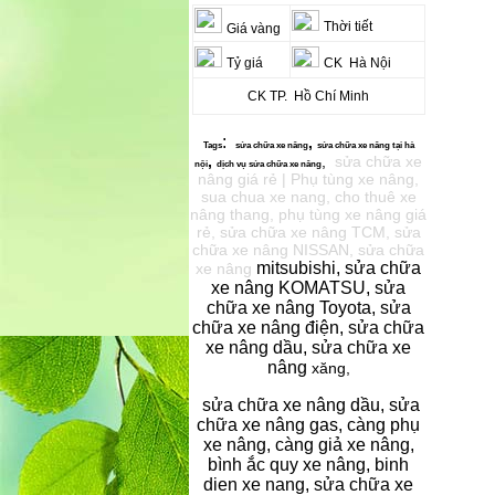
Thời tiết
Giá vàng
Tỷ giá
CK Hà Nội
CK TP. Hồ Chí Minh
:
,
Tags
sửa chữa xe
nâng
sửa chữa xe nâng
tại hà
,
,
sửa chữa xe
nội
dịch vụ s
ửa chữa xe nâng
nâng giá rẻ | Phụ tùng xe nâng,
sua chua xe nang, cho thuê xe
nâng thang, phụ tùng xe nâng giá
rẻ, sửa chữa xe nâng TCM, sửa
chữa xe nâng NISSAN, sửa chữa
mitsubishi, sửa chữa
xe nâng
xe nâng KOMATSU, sửa
chữa xe nâng Toyota, sửa
chữa xe nâng điện, sửa chữa
xe nâng dầu, sửa chữa xe
nâng
xăng,
sửa chữa xe nâng dầu, sửa
chữa xe nâng gas, càng phụ
xe nâng, càng giả xe nâng,
bình ắc quy xe nâng, binh
dien xe nang, sửa chữa xe