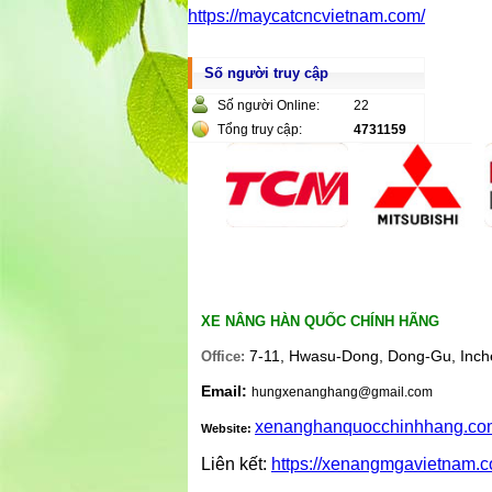
https://maycatcncvietnam.com/
Số người truy cập
Số người Online:
22
Tổng truy cập:
4731159
XE NÂNG HÀN QUỐC CHÍNH HÃNG
7-11, Hwasu-Dong, Dong-Gu, Inch
Office:
Email:
hungxenanghang@gmail.com
xenanghanquocchinhhang.co
Website:
Liên kết:
https://xenangmgavietnam.c