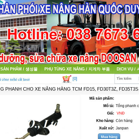
SẢN PHẨM / 생성물
PHỤ TÙNG XE NÂNG / 지게차 부품
DỊCH VỤ /
[0]
i công nghệ cắt laser
Tìm kiếm
G PHANH CHO XE NÂNG HÀNG TCM FD15, FD30T3Z, FD35T3S
qua sử dụng giá cao
Mã sản phẩm:
Mô tả:
Tổng phanh 
Giá:
VNĐ
Kho hàng:
Còn hàng
Xuất xứ:
Janpan