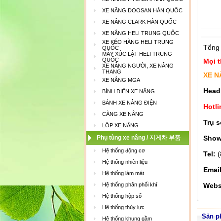
XE NÂNG DOOSAN HÀN QUỐC
XE NÂNG CLARK HÀN QUỐC
XE NÂNG HELI TRUNG QUỐC
XE KÉO HÀNG HELI TRUNG
Tổng
QUỐC
MÁY XÚC LẬT HELI TRUNG
QUỐC
Mọi t
XE NÂNG NGƯỜI, XE NÂNG
THANG
XE N
XE NÂNG MGA
Head
BÌNH ĐIỆN XE NÂNG
BÁNH XE NÂNG ĐIỆN
Hotli
CÀNG XE NÂNG
Trụ s
LỐP XE NÂNG
Phụ tùng xe nâng / 지게차 부품
Show
Hệ thống động cơ
Tel:
(
Hệ thống nhiên liệu
Emai
Hệ thống làm mát
Hệ thống phân phối khí
Webs
Hệ thống hộp số
Hệ thống thủy lực
Sản p
Hệ thống khung gầm