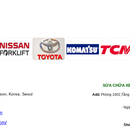
SỬA CHỮA X
eon, Korea. Seoul
Add:
Phòng 1002,Tầng 
- Ng
m
om/
Sho