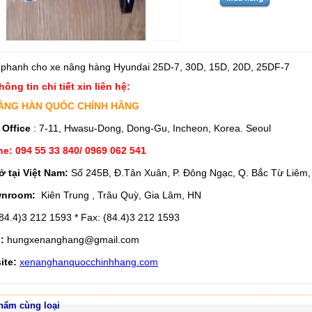
phanh cho xe nâng hàng Hyundai 25D-7, 30D, 15D, 20D, 25DF-7
hông tin chi tiết xin liên hệ:
ÂNG HÀN QUỐC CHÍNH HÃNG
 Office
: 7-11, Hwasu-Dong, Dong-Gu, Incheon, Korea. Seoul
ne: 094 55 33 840/ 0969 062 541
ở tại Việt Nam:
Số 245B, Đ.Tân Xuân, P. Đông Ngạc, Q. Bắc Từ Liêm,
nroom:
Kiên Trung , Trâu Quỳ, Gia Lâm, HN
84.4)3 212 1593 * Fax: (84.4)3 212 1593
l:
hungxenanghang@gmail.com
ite:
xenanghanquocchinhhang.com
hẩm cùng loại