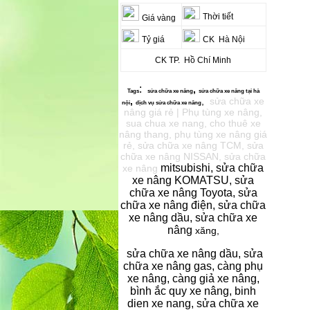
Thời tiết
Giá vàng
Tỷ giá
CK Hà Nội
CK TP. Hồ Chí Minh
:
,
Tags
sửa chữa xe
nâng
sửa chữa xe nâng
tại hà
,
,
sửa chữa xe
nội
dịch vụ s
ửa chữa xe nâng
nâng giá rẻ | Phụ tùng xe nâng,
sua chua xe nang, cho thuê xe
nâng thang, phụ tùng xe nâng giá
rẻ, sửa chữa xe nâng TCM, sửa
chữa xe nâng NISSAN, sửa chữa
mitsubishi, sửa chữa
xe nâng
xe nâng KOMATSU, sửa
chữa xe nâng Toyota, sửa
chữa xe nâng điện, sửa chữa
xe nâng dầu, sửa chữa xe
nâng
xăng,
sửa chữa xe nâng dầu, sửa
chữa xe nâng gas, càng phụ
xe nâng, càng giả xe nâng,
bình ắc quy xe nâng, binh
dien xe nang, sửa chữa xe