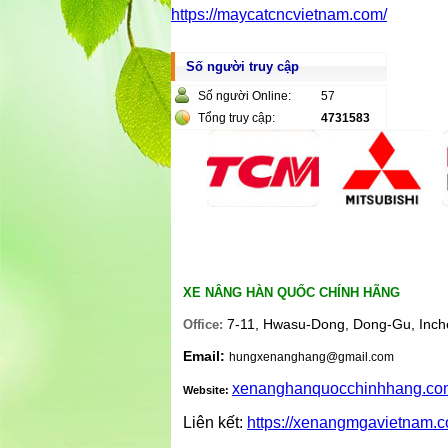
https://maycatcncvietnam.com/
Số người truy cập
Số người Online:
57
Tổng truy cập:
4731583
XE NÂNG HÀN QUỐC CHÍNH HÃNG
7-11, Hwasu-Dong, Dong-Gu, Inch
Office:
Email:
hungxenanghang@gmail.com
xenanghanquocchinhhang.co
Website:
Liên kết:
https://xenangmgavietnam.c