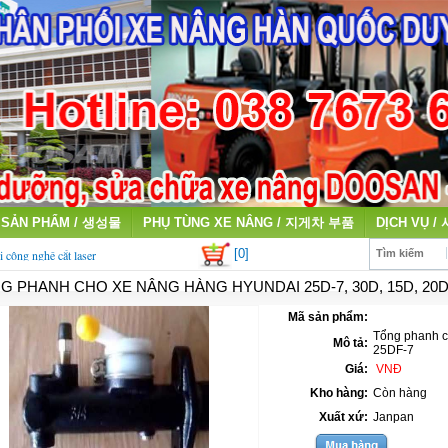
SẢN PHẨM / 생성물
PHỤ TÙNG XE NÂNG / 지게차 부품
DỊCH VỤ /
[0]
i công nghệ cắt laser
Tìm kiếm
G PHANH CHO XE NÂNG HÀNG HYUNDAI 25D-7, 30D, 15D, 20D,
qua sử dụng giá cao
Mã sản phẩm:
Tổng phanh c
Mô tả:
25DF-7
Giá:
VNĐ
Kho hàng:
Còn hàng
Xuất xứ:
Janpan