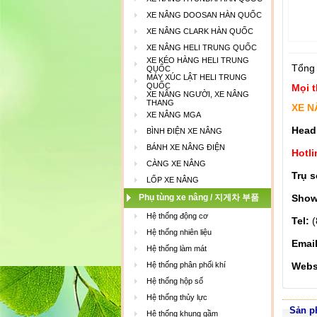
XE NÂNG DOOSAN HÀN QUỐC
XE NÂNG CLARK HÀN QUỐC
XE NÂNG HELI TRUNG QUỐC
XE KÉO HÀNG HELI TRUNG
Tổng 
QUỐC
MÁY XÚC LẬT HELI TRUNG
QUỐC
Mọi t
XE NÂNG NGƯỜI, XE NÂNG
THANG
XE N
XE NÂNG MGA
Head
BÌNH ĐIỆN XE NÂNG
BÁNH XE NÂNG ĐIỆN
Hotli
CÀNG XE NÂNG
Trụ s
LỐP XE NÂNG
Phụ tùng xe nâng / 지게차 부품
Show
Hệ thống động cơ
Tel:
(
Hệ thống nhiên liệu
Emai
Hệ thống làm mát
Hệ thống phân phối khí
Webs
Hệ thống hộp số
Hệ thống thủy lực
Sản p
Hệ thống khung gầm