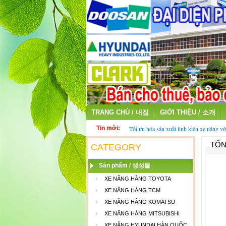
TRANG CHỦ / 내집
GIỚI THIỆU / 소개
Tin mới:
Tối ưu hóa sản xuất linh kiện xe nâng vớ
fiber
TỔN
Thu mua ắc quy cũ - ắc quy xe nâng đã 
CATEGORY
Sản phẩm / 생성물
XE NÂNG HÀNG TOYOTA
XE NÂNG HÀNG TCM
XE NÂNG HÀNG KOMATSU
XE NÂNG HÀNG MITSUBISHI
XE NÂNG HYUNDAI HÀN QUỐC