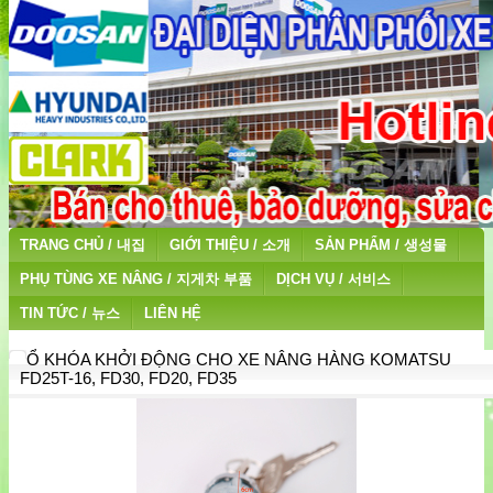
TRANG CHỦ / 내집
GIỚI THIỆU / 소개
SẢN PHẨM / 생성물
PHỤ TÙNG XE NÂNG / 지게차 부품
DỊCH VỤ / 서비스
TIN TỨC / 뉴스
LIÊN HỆ
Ổ KHÓA KHỞI ĐỘNG CHO XE NÂNG HÀNG KOMATSU
FD25T-16, FD30, FD20, FD35