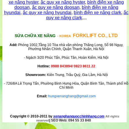
xe nâng hyster
,
ắc quy xe nâng hyster
,
bình điện xe nâng
doosan
,
ắc quy xe nâng doosan
,
bình điện xe nâng
hyundai
,
ắc quy xe nâng hyundai
,
bình điện xe nâng clark
,
ắc
quy xe nâng clark
....
FORKLIFT CO., LTD
SỬA CHỮA XE NÂNG
- KOREA
Add:
Phòng 1002,Tầng 10 Tòa nhà văn phòng Thăng Long, Số 98 Ngụy,
Phường Nhân Chính, Quận Thanh Xuân, Hà Nội
- Ngách 3/20 Phúc Tấn, Phúc Tân, Hoàn Kiếm, Hà Nội
Hotline:
0988 843894/ 0823 8611 22
Shownroom:
Kiên Trung, Trâu Quỳ, Gia Lâm, Hà Nội
- 726/8A Lê Trọng Tấn, Phường Bình Hưng Hòa, Quận Bình Tân, Thành phố Hồ
Chí Minh
Email:
hungxenanghang@gmail.com
Copyright © 2010-2011 by
xenanghanquocchinhhang.com
All rights
|
SEO Web: 094 55 33 840
reserved