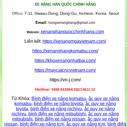
XE NÂNG HÀN QUỐC CHÍNH HÃNG
7-11, Hwasu-Dong, Dong-Gu, Incheon, Korea. Seoul
Office:
Email:
hungxenanghang@gmail.com
xenanghanquocchinhhang.com
Website:
Liên kết:
https://xenangmgavietnam.com/
https://xenanghangkomatsu.com/
https://khoxenangnhatbai.com/
https://maycatcncvietnam.com/
https://vn-j.com/
Hotline:
0988 843894/ 0823 8611 22
Từ Khóa:
Bình điện xe nâng komatsu
,
ắc quy xe nâng
komatsu
,
bình điện xe nâng toyota
,
ắc quy xe nâng
toyota
,
bình điện xe nâng nichiyu
,
ắc quy xe nâng
nichiyu
,
bình điện xe nâng mitsubishi
,
ắc quy xe nâng
mitsubishi
,
bình điện xe nâng nissan
,
ắc quy xe nâng
nissan
,
bình điện xe nâng tcm
,
ắc quy xe nâng tcm
,
bình điện