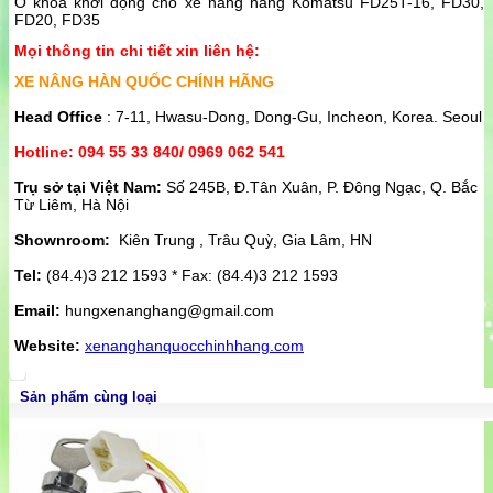
Ổ khóa khởi động cho xe nâng hàng Komatsu FD25T-16, FD30,
FD20, FD35
Mọi thông tin chi tiết xin liên hệ:
XE NÂNG HÀN QUỐC CHÍNH HÃNG
Head Office
: 7-11, Hwasu-Dong, Dong-Gu, Incheon, Korea. Seoul
Hotline: 094 55 33 840/ 0969 062 541
Trụ sở tại Việt Nam:
Số 245B, Đ.Tân Xuân, P. Đông Ngạc, Q. Bắc
Từ Liêm, Hà Nội
Shownroom:
Kiên Trung , Trâu Quỳ, Gia Lâm, HN
Tel:
(84.4)3 212 1593 * Fax: (84.4)3 212 1593
Email:
hungxenanghang@gmail.com
Website:
xenanghanquocchinhhang.com
Sản phẩm cùng loại