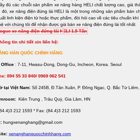
ầy đủ các chuỗi sản phẩm xe nâng hàng HELI chất lượng cao, giá th
 đó, xe nâng điện đứng lái HELI là một trong những sản phẩm bán c
uất linh kiện điện tử hoặc thực phẩm, đòi hỏi cao về các tiêu chuẩn khí 
hệ với chúng tôi để nhận được giá bán xe nâng điện đứng lái tốt nhất.
logue xe nâng điện đứng lái H
ELI 1.5 Tấn
hông tin chi tiết xin liên hệ:
ÂNG HÀN QUỐC CHÍNH HÃNG
 Office
: 7-11, Hwasu-Dong, Dong-Gu, Incheon, Korea. Seoul
ne: 094 55 33 840/ 0969 062 541
ở tại Việt Nam:
Số 245B, Đ.Tân Xuân, P. Đông Ngạc, Q. Bắc Từ Liêm,
nroom:
Kiên Trung , Trâu Quỳ, Gia Lâm, HN
84.4)3 212 1593 * Fax: (84.4)3 212 1593
l:
hungxenanghang@gmail.com
ite:
xenanghanquocchinhhang.com