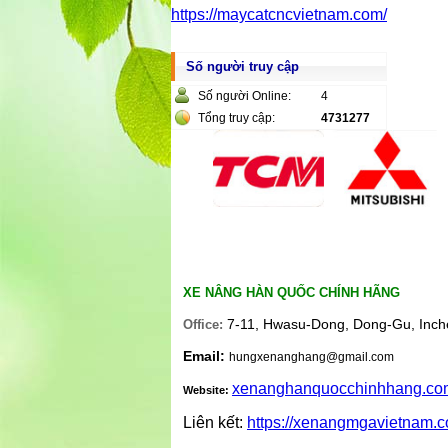
https://maycatcncvietnam.com/
Số người truy cập
Số người Online:
4
Tổng truy cập:
4731277
XE NÂNG HÀN QUỐC CHÍNH HÃNG
7-11, Hwasu-Dong, Dong-Gu, Inch
Office:
Email:
hungxenanghang@gmail.com
xenanghanquocchinhhang.co
Website:
Liên kết:
https://xenangmgavietnam.c