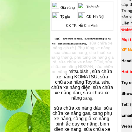
cấp đ
Thời tiết
Giá vàng
Trong
sản x
Tỷ giá
CK Hà Nội
Liên 
CK TP. Hồ Chí Minh
Cata
:
,
Mọi t
Tags
sửa chữa xe
nâng
sửa chữa xe nâng
tại hà
,
,
sửa chữa xe
nội
dịch vụ s
ửa chữa xe nâng
nâng giá rẻ | Phụ tùng xe nâng,
XE N
sua chua xe nang, cho thuê xe
nâng thang, phụ tùng xe nâng giá
Head
rẻ, sửa chữa xe nâng TCM, sửa
chữa xe nâng NISSAN, sửa chữa
mitsubishi, sửa chữa
xe nâng
Hotli
xe nâng KOMATSU, sửa
chữa xe nâng Toyota, sửa
Trụ s
chữa xe nâng điện, sửa chữa
xe nâng dầu, sửa chữa xe
Show
nâng
xăng,
Tel:
(
sửa chữa xe nâng dầu, sửa
chữa xe nâng gas, càng phụ
Emai
xe nâng, càng giả xe nâng,
bình ắc quy xe nâng, binh
Webs
dien xe nang, sửa chữa xe