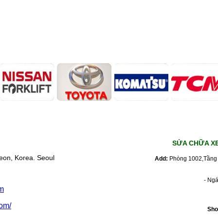
SỬA CHỮA X
eon, Korea. Seoul
Add:
Phòng 1002,Tầng 
- Ng
m
om/
Sho