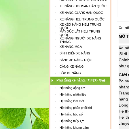
XE NÂNG DOOSAN HÀN QUỐC
XE NÂNG CLARK HÀN QUỐC
XE NÂNG HELI TRUNG QUỐC
XE KÉO HÀNG HELI TRUNG
Xe nâ
QUỐC
MÁY XÚC LẬT HELI TRUNG
QUỐC
MÔ T
XE NÂNG NGƯỜI, XE NÂNG
THANG
XE NÂNG MGA
Xe nâ
BÌNH ĐIỆN XE NÂNG
lối đ
Chính
BÁNH XE NÂNG ĐIỆN
như g
CÀNG XE NÂNG
LỐP XE NÂNG
Giới 
Phụ tùng xe nâng / 지게차 부품
Bo mạ
nhàng
Hệ thống động cơ
Trang
Hệ thống nhiên liệu
nâng 
Hệ thống làm mát
Động 
Hệ thống phân phối khí
Hệ th
Hệ thống hộp số
Hệ th
Hệ thống thủy lực
chuyể
Hệ thống khung gầm