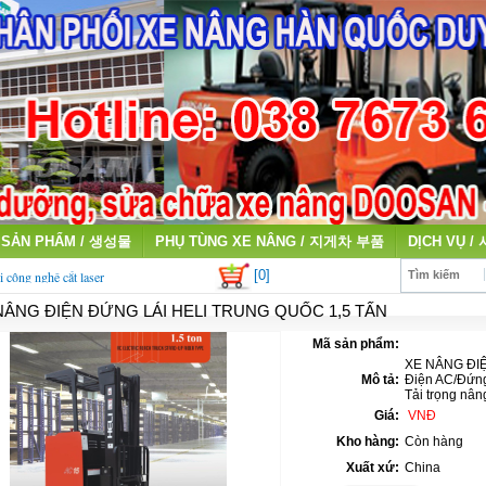
SẢN PHẨM / 생성물
PHỤ TÙNG XE NÂNG / 지게차 부품
DỊCH VỤ /
[0]
i công nghệ cắt laser
Tìm kiếm
NÂNG ĐIỆN ĐỨNG LÁI HELI TRUNG QUỐC 1,5 TẤN
qua sử dụng giá cao
Mã sản phẩm:
XE NÂNG ĐIỆN
Mô tả:
Điện AC/Đứng 
Tải trọng nâ
Giá:
VNĐ
Kho hàng:
Còn hàng
Xuất xứ:
China