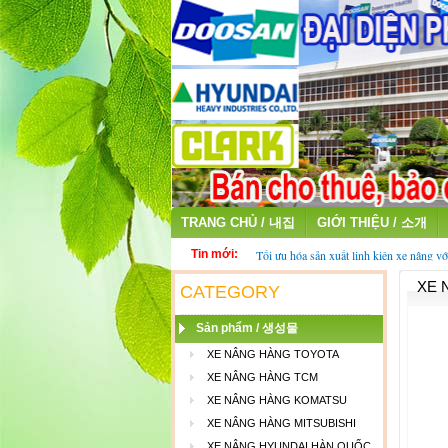
TRANG CHỦ / 내집
GIỚI THIỆU / 소개
Tin mới:
Tối ưu hóa sản xuất linh kiện xe nâng vớ
fiber
XE 
Thu mua ắc quy cũ - ắc quy xe nâng đã 
CATEGORY
Sản phẩm / 생성물
XE NÂNG HÀNG TOYOTA
XE NÂNG HÀNG TCM
XE NÂNG HÀNG KOMATSU
XE NÂNG HÀNG MITSUBISHI
XE NÂNG HYUNDAI HÀN QUỐC