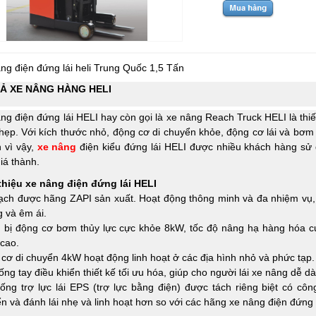
ng điện đứng lái heli Trung Quốc 1,5 Tấn
Ả XE NÂNG HÀNG HELI
ng điện đứng lái HELI hay còn gọi là xe nâng Reach Truck HELI là thi
i hẹp. Với kích thước nhỏ, động cơ di chuyển khỏe, động cơ lái và bơm 
 vì vậy,
x
e nâng
điện kiểu đứng lái HELI được nhiều khách hàng sử 
iá thành.
thiệu xe nâng điện đứng lái HELI
ch được hãng ZAPI sản xuất. Hoạt động thông minh và đa nhiệm vụ, 
 và êm ái.
 bị động cơ bơm thủy lực cực khỏe 8kW, tốc độ nâng hạ hàng hóa cự
cao.
cơ di chuyển 4kW hoạt động linh hoạt ở các địa hình nhỏ và phức tạp.
ống tay điều khiển thiết kế tối ưu hóa, giúp cho người lái xe nâng dễ dà
ống trợ lực lái EPS (trợ lực bằng điện) được tách riêng biệt có côn
n và đánh lái nhẹ và linh hoạt hơn so với các hãng xe nâng điện đứng 