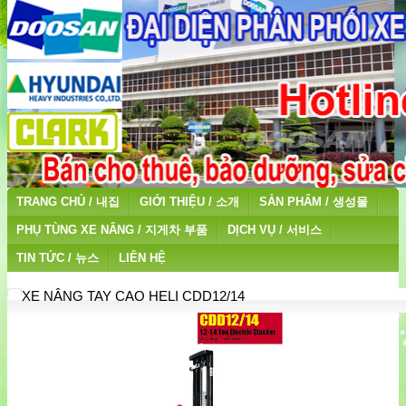
TRANG CHỦ / 내집
GIỚI THIỆU / 소개
SẢN PHẨM / 생성물
PHỤ TÙNG XE NÂNG / 지게차 부품
DỊCH VỤ / 서비스
TIN TỨC / 뉴스
LIÊN HỆ
XE NÂNG TAY CAO HELI CDD12/14