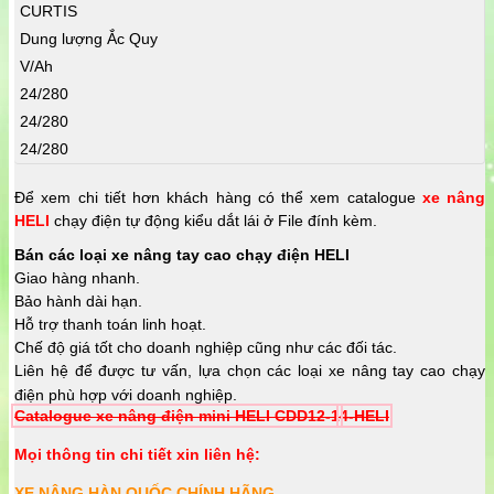
CURTIS
Dung lượng Ắc Quy
V/Ah
24/280
24/280
24/280
Để xem chi tiết hơn khách hàng có thể xem catalogue
xe nâng
HELI
chạy điện tự động kiểu dắt lái ở File đính kèm.
Bán các loại xe nâng tay cao chạy điện HELI
Giao hàng nhanh.
Bảo hành dài hạn.
Hỗ trợ thanh toán linh hoạt.
Chế độ giá tốt cho doanh nghiệp cũng như các đối tác.
Liên hệ để được tư vấn, lựa chọn các loại xe nâng tay cao chạy
điện phù hợp với doanh nghiệp.
Catalogue xe nâng điện mini HELI CDD12-1
4-HELI
Mọi thông tin chi tiết xin liên hệ:
XE NÂNG HÀN QUỐC CHÍNH HÃNG