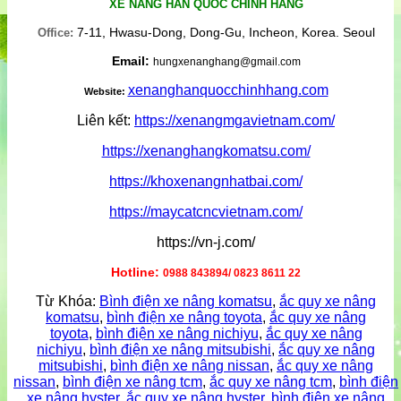
XE NÂNG HÀN QUỐC CHÍNH HÃNG
7-11, Hwasu-Dong, Dong-Gu, Incheon, Korea. Seoul
Office:
Email:
hungxenanghang@gmail.com
xenanghanquocchinhhang.com
Website:
Liên kết:
https://xenangmgavietnam.com/
https://xenanghangkomatsu.com/
https://khoxenangnhatbai.com/
https://maycatcncvietnam.com/
https://vn-j.com/
Hotline:
0988 843894/ 0823 8611 22
Từ Khóa:
Bình điện xe nâng komatsu
,
ắc quy xe nâng
komatsu
,
bình điện xe nâng toyota
,
ắc quy xe nâng
toyota
,
bình điện xe nâng nichiyu
,
ắc quy xe nâng
nichiyu
,
bình điện xe nâng mitsubishi
,
ắc quy xe nâng
mitsubishi
,
bình điện xe nâng nissan
,
ắc quy xe nâng
nissan
,
bình điện xe nâng tcm
,
ắc quy xe nâng tcm
,
bình điện
xe nâng hyster
,
ắc quy xe nâng hyster
,
bình điện xe nâng