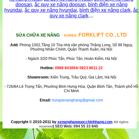
doosan
,
ắc quy xe nâng doosan
,
bình điện xe nâng
hyundai
,
ắc quy xe nâng hyundai
,
bình điện xe nâng clark
,
ắc
quy xe nâng clark
....
FORKLIFT CO., LTD
SỬA CHỮA XE NÂNG
- KOREA
Add:
Phòng 1002,Tầng 10 Tòa nhà văn phòng Thăng Long, Số 98 Ngụy,
Phường Nhân Chính, Quận Thanh Xuân, Hà Nội
- Ngách 3/20 Phúc Tấn, Phúc Tân, Hoàn Kiếm, Hà Nội
Hotline:
0988 843894/ 0823 8611 22
Shownroom:
Kiên Trung, Trâu Quỳ, Gia Lâm, Hà Nội
- 726/8A Lê Trọng Tấn, Phường Bình Hưng Hòa, Quận Bình Tân, Thành phố Hồ
Chí Minh
Email:
hungxenanghang@gmail.com
Copyright © 2010-2011 by
xenanghanquocchinhhang.com
All rights
|
SEO Web: 094 55 33 840
reserved