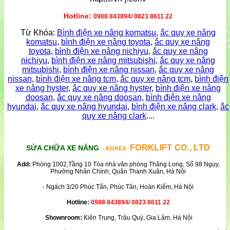
Hotline:
0988 843894/ 0823 8611 22
Từ Khóa:
Bình điện xe nâng komatsu
,
ắc quy xe nâng
komatsu
,
bình điện xe nâng toyota
,
ắc quy xe nâng
toyota
,
bình điện xe nâng nichiyu
,
ắc quy xe nâng
nichiyu
,
bình điện xe nâng mitsubishi
,
ắc quy xe nâng
mitsubishi
,
bình điện xe nâng nissan
,
ắc quy xe nâng
nissan
,
bình điện xe nâng tcm
,
ắc quy xe nâng tcm
,
bình điện
xe nâng hyster
,
ắc quy xe nâng hyster
,
bình điện xe nâng
doosan
,
ắc quy xe nâng doosan
,
bình điện xe nâng
hyundai
,
ắc quy xe nâng hyundai
,
bình điện xe nâng clark
,
ắc
quy xe nâng clark
....
FORKLIFT CO., LTD
SỬA CHỮA XE NÂNG
- KOREA
Add:
Phòng 1002,Tầng 10 Tòa nhà văn phòng Thăng Long, Số 98 Ngụy,
Phường Nhân Chính, Quận Thanh Xuân, Hà Nội
- Ngách 3/20 Phúc Tấn, Phúc Tân, Hoàn Kiếm, Hà Nội
Hotline:
0988 843894/ 0823 8611 22
Shownroom:
Kiên Trung, Trâu Quỳ, Gia Lâm, Hà Nội