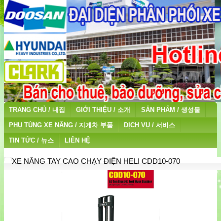
TRANG CHỦ / 내집
GIỚI THIỆU / 소개
SẢN PHẨM / 생성물
PHỤ TÙNG XE NÂNG / 지게차 부품
DỊCH VỤ / 서비스
TIN TỨC / 뉴스
LIÊN HỆ
XE NÂNG TAY CAO CHẠY ĐIỆN HELI CDD10-070