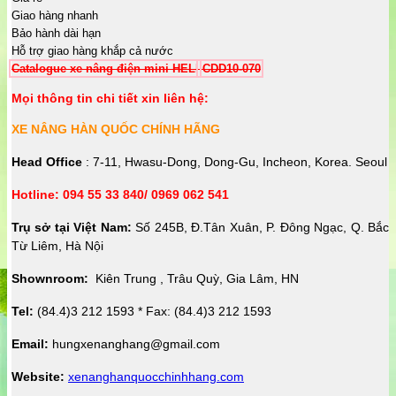
Giao hàng nhanh
Bảo hành dài hạn
Hỗ trợ giao hàng khắp cả nước
Catalogue xe nâng điện mini HELI
CDD10-070
Mọi thông tin chi tiết xin liên hệ:
XE NÂNG HÀN QUỐC CHÍNH HÃNG
Head Office
: 7-11, Hwasu-Dong, Dong-Gu, Incheon, Korea. Seoul
Hotline: 094 55 33 840/ 0969 062 541
Trụ sở tại Việt Nam:
Số 245B, Đ.Tân Xuân, P. Đông Ngạc, Q. Bắc
Từ Liêm, Hà Nội
Shownroom:
Kiên Trung , Trâu Quỳ, Gia Lâm, HN
Tel:
(84.4)3 212 1593 * Fax: (84.4)3 212 1593
Email:
hungxenanghang@gmail.com
Website:
xenanghanquocchinhhang.com