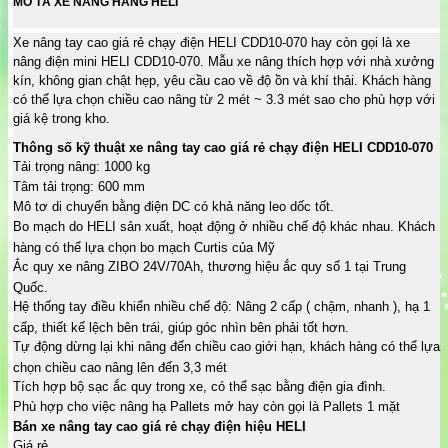
MÔ TẢ XE NÂNG HÀNG HELI
Xe nâng tay cao giá rẻ chạy điện HELI CDD10-070 hay còn gọi là xe
nâng điện mini HELI CDD10-070. Mẫu
xe nâng
thích hợp với nhà xưởng
kín, không gian chật hẹp, yêu cầu cao về độ ồn và khí thải. Khách hàng
có thể lựa chọn chiều cao nâng từ 2 mét ~ 3.3 mét sao cho phù hợp với
giá kệ trong kho.
Thông số kỹ thuật xe nâng tay cao giá rẻ chạy điện HELI CDD10-070
Tải trọng nâng: 1000 kg
Tâm tải trọng: 600 mm
Mô tơ di chuyển bằng điện DC có khả năng leo dốc tốt.
Bo mạch do HELI sản xuất, hoạt động ở nhiều chế độ khác nhau. Khách
hàng có thể lựa chọn bo mạch Curtis của Mỹ
Ắc quy xe nâng ZIBO 24V/70Ah, thương hiệu ắc quy số 1 tại Trung
Quốc.
Hệ thống tay điều khiển nhiều chế độ: Nâng 2 cấp ( chậm, nhanh ), hạ 1
cấp, thiết kế lệch bên trái, giúp góc nhìn bên phải tốt hơn.
Tự động dừng lại khi nâng đến chiều cao giới hạn, khách hàng có thể lựa
chọn chiều cao nâng lên đến 3,3 mét
Tích hợp bộ sạc ắc quy trong xe, có thể sạc bằng điện gia đình.
Phù hợp cho việc nâng hạ Pallets mở hay còn gọi là Pallets 1 mặt
Bán xe nâng tay cao giá rẻ chạy điện hiệu HELI
Giá rẻ