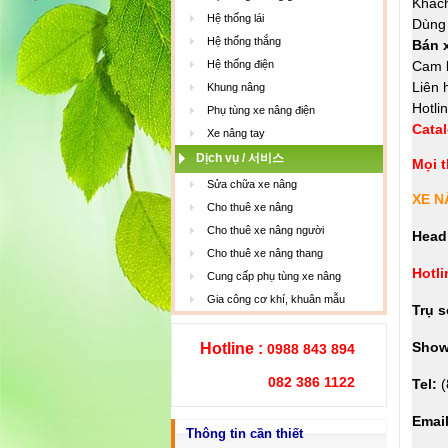
Khách
Hệ thống lái
Dùng 
Hệ thống thắng
Bán x
Hệ thống điện
Cam k
Liên 
Khung nâng
Hotli
Phụ tùng xe nâng điện
Cata
Xe nâng tay
Dịch vụ / 서비스
Mọi t
Sửa chữa xe nâng
XE N
Cho thuê xe nâng
Cho thuê xe nâng người
Head
Cho thuê xe nâng thang
Hotli
Cung cấp phụ tùng xe nâng
Gia công cơ khí, khuân mẫu
Trụ s
Show
Hotline :
0988 843 894
082 386 1122
Tel:
(
Emai
Thông tin cần thiết