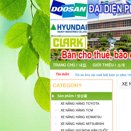
TRANG CHỦ / 내집
GIỚI THIỆU / 소개
Tin mới:
Tối ưu hóa sản xuất linh kiện xe nâng vớ
fiber
XE 
Thu mua ắc quy cũ - ắc quy xe nâng đã 
CATEGORY
Sản phẩm / 생성물
XE NÂNG HÀNG TOYOTA
XE NÂNG HÀNG TCM
XE NÂNG HÀNG KOMATSU
XE NÂNG HÀNG MITSUBISHI
XE NÂNG HYUNDAI HÀN QUỐC