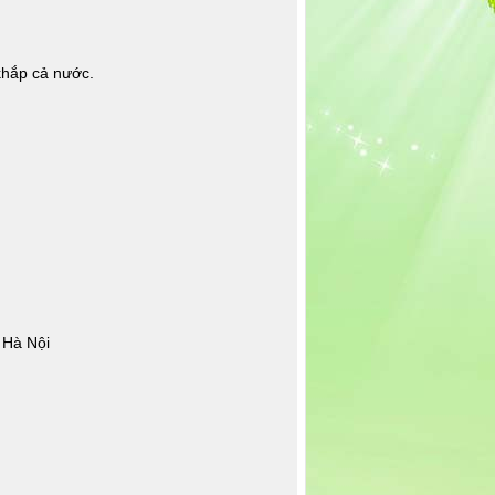
khắp cả nước.
 Hà Nội