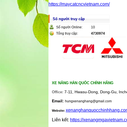
https://maycatcncvietnam.com/
Số người truy cập
Số người Online:
10
Tổng truy cập:
4730974
XE NÂNG HÀN QUỐC CHÍNH HÃNG
7-11, Hwasu-Dong, Dong-Gu, Inch
Office:
Email:
hungxenanghang@gmail.com
xenanghanquocchinhhang.co
Website:
Liên kết:
https://xenangmgavietnam.c