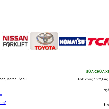
SỬA CHỮA X
eon, Korea. Seoul
Add:
Phòng 1002,Tầng 
- Ng
m
om/
Sho