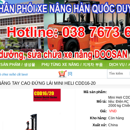
SẢN PHẨM / 생성물
PHỤ TÙNG XE NÂNG / 지게차 부품
DỊCH VỤ /
[0]
i công nghệ cắt laser
Tìm kiếm
NÂNG TAY CAO ĐỨNG LÁI MINI HELI CDD16-20
qua sử dụng giá cao
Mã sản phẩm:
Mini Heli CD
Mô tả:
liệu: Điện AC
2000 kg Chiề
Giá:
VNĐ
Kho hàng:
Còn hàng
Xuất xứ:
China