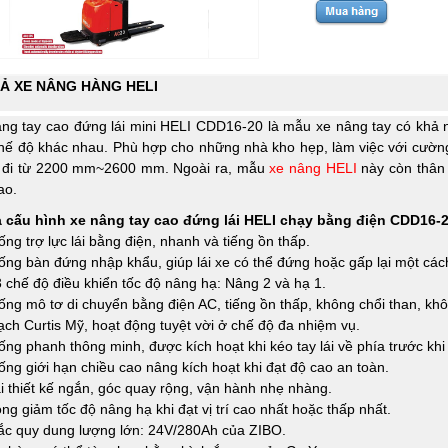
Ả XE NÂNG HÀNG HELI
ng tay cao đứng lái mini HELI CDD16-20 là mẫu xe nâng tay có khả 
hế độ khác nhau. Phù hợp cho những nhà kho hẹp, làm việc với cường
i đi từ 2200 mm~2600 mm. Ngoài ra, mẫu
xe nâng
HELI
này còn thân 
ao.
ả cấu hình xe nâng tay cao đứng lái HELI chạy bằng điện CDD16-
ống trợ lực lái bằng điện, nhanh và tiếng ồn thấp.
ống bàn đứng nhập khẩu, giúp lái xe có thể đứng hoặc gấp lại một các
 chế độ điều khiển tốc độ nâng hạ: Nâng 2 và hạ 1.
ống mô tơ di chuyển bằng điện AC, tiếng ồn thấp, không chổi than, khô
ch Curtis Mỹ, hoạt động tuyệt vời ở chế độ đa nhiệm vụ.
ống phanh thông minh, được kích hoạt khi kéo tay lái về phía trước kh
ống giới hạn chiều cao nâng kích hoạt khi đạt độ cao an toàn.
ái thiết kế ngắn, góc quay rộng, vận hành nhẹ nhàng.
ng giảm tốc độ nâng hạ khi đạt vị trí cao nhất hoặc thấp nhất.
ắc quy dung lượng lớn: 24V/280Ah của ZIBO.