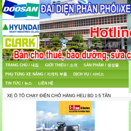
TRANG CHỦ / 내집
GIỚI THIỆU / 소개
SẢN PHẨM / 생성물
PHỤ TÙNG XE NÂNG / 지게차 부품
DỊCH VỤ / 서비스
TIN TỨC / 뉴스
LIÊN HỆ
XE Ô TÔ CHẠY ĐIỆN CHỞ HÀNG HELI BD 1-5 TẤN