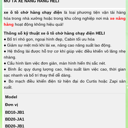
MÔ TẢ XE NÂNG HÀNG HELI
xe ô tô chở hàng chạy điện
là loại phương tiện vận tải hàng
hóa trong nhà xưởng hoặc trong khu công nghiệp nơi mà
xe
nâng
hàng
hoạt động không hiệu quả!
Thông số kỹ thuật xe ô tô chở hàng chạy điện HELI
● Bố trí nhỏ gọn, ngoại hình đẹp, Cabin tối ưu hóa
● Giảm sự mệt mỏi khi lái xe, nâng cao năng suất lao động.
● Hệ thống lái được hỗ trợ cơ khí giúp việc điều khiển vô lăng nhẹ
nhàng.
● Cấu hình làm việc đơn giản, màn hình hiển thị sắc nét.
● Bình ắc quy dung lượng cao, hiệu suất làm việc cao, thời gian
sạc nhanh và bố trí thay thế dễ dàng.
● Bo mạch điều khiển điện tử hiện đại do Curtis hoặc Zapi sản
xuất.
Model
Đơn vị
BD10-JB1
BD20-JA1
BD20-JB1