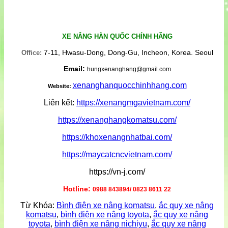
XE NÂNG HÀN QUỐC CHÍNH HÃNG
7-11, Hwasu-Dong, Dong-Gu, Incheon, Korea. Seoul
Office:
Email:
hungxenanghang@gmail.com
xenanghanquocchinhhang.com
Website:
Liên kết:
https://xenangmgavietnam.com/
https://xenanghangkomatsu.com/
https://khoxenangnhatbai.com/
https://maycatcncvietnam.com/
https://vn-j.com/
Hotline:
0988 843894/ 0823 8611 22
Từ Khóa:
Bình điện xe nâng komatsu
,
ắc quy xe nâng
komatsu
,
bình điện xe nâng toyota
,
ắc quy xe nâng
toyota
,
bình điện xe nâng nichiyu
,
ắc quy xe nâng