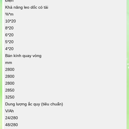
Điện
Khả năng leo dốc có tải
%*m
10*20
8*20
6*20
5*20
4*20
Bán kính quay vòng
mm
2800
2800
2800
2850
3250
Dung lượng ắc quy (tiêu chuẩn)
V/Ah
24/280
48/280