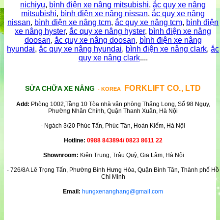
nichiyu
,
bình điện xe nâng mitsubishi
,
ắc quy xe nâng
mitsubishi
,
bình điện xe nâng nissan
,
ắc quy xe nâng
nissan
,
bình điện xe nâng tcm
,
ắc quy xe nâng tcm
,
bình điện
xe nâng hyster
,
ắc quy xe nâng hyster
,
bình điện xe nâng
doosan
,
ắc quy xe nâng doosan
,
bình điện xe nâng
hyundai
,
ắc quy xe nâng hyundai
,
bình điện xe nâng clark
,
ắc
quy xe nâng clark
....
FORKLIFT CO., LTD
SỬA CHỮA XE NÂNG
- KOREA
Add:
Phòng 1002,Tầng 10 Tòa nhà văn phòng Thăng Long, Số 98 Ngụy,
Phường Nhân Chính, Quận Thanh Xuân, Hà Nội
- Ngách 3/20 Phúc Tấn, Phúc Tân, Hoàn Kiếm, Hà Nội
Hotline:
0988 843894/ 0823 8611 22
Shownroom:
Kiên Trung, Trâu Quỳ, Gia Lâm, Hà Nội
- 726/8A Lê Trọng Tấn, Phường Bình Hưng Hòa, Quận Bình Tân, Thành phố Hồ
Chí Minh
Email:
hungxenanghang@gmail.com