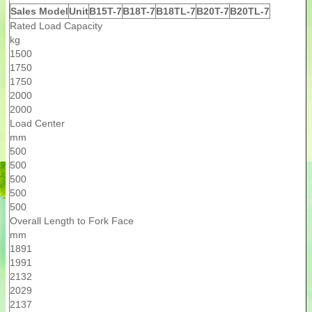
Sales Model
Unit
B15T-7
B18T-7
B18TL-7
B20T-7
B20TL-7
Rated Load Capacity
kg
1500
1750
1750
2000
2000
Load Center
mm
500
500
500
500
500
Overall Length to Fork Face
mm
1891
1991
2132
2029
2137