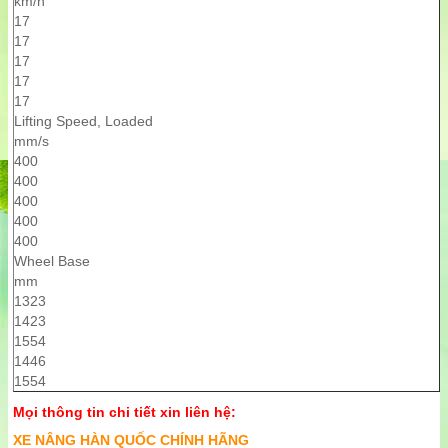
km/h
17
17
17
17
17
Lifting Speed, Loaded
mm/s
400
400
400
400
400
Wheel Base
mm
1323
1423
1554
1446
1554
Mọi thông tin chi tiết xin liên hệ:
XE NÂNG HÀN QUỐC CHÍNH HÃNG