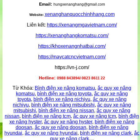
Email:
hungxenanghang@gmail.com
xenanghanquocchinhhang.com
Website:
Liên kết:
https://xenangmgavietnam.com/
https://xenanghangkomatsu.com/
https://khoxenangnhatbai.com/
https://maycatcncvietnam.com/
https://vn-j.com/
Hotline:
0988 843894/ 0823 8611 22
Từ Khóa:
Bình điện xe nâng komatsu
,
ắc quy xe nâng
komatsu
,
bình điện xe nâng toyota
,
ắc quy xe nâng
toyota
,
bình điện xe nâng nichiyu
,
ắc quy xe nâng
nichiyu
,
bình điện xe nâng mitsubishi
,
ắc quy xe nâng
mitsubishi
,
bình điện xe nâng nissan
,
ắc quy xe nâng
nissan
,
bình điện xe nâng tcm
,
ắc quy xe nâng tcm
,
bình điện
xe nâng hyster
,
ắc quy xe nâng hyster
,
bình điện xe nâng
doosan
,
ắc quy xe nâng doosan
,
bình điện xe nâng
hyundai
,
ắc quy xe nâng hyundai
,
bình điện xe nâng clark
,
ắc
quy xe nâng clark
....