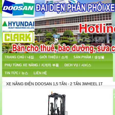
TRANG CHỦ / 내집
GIỚI THIỆU / 소개
SẢN PHẨM / 생성물
PHỤ TÙNG XE NÂNG / 지게차 부품
DỊCH VỤ / 서비스
TIN TỨC / 뉴스
LIÊN HỆ
XE NÂNG ĐIỆN DOOSAN 1,5 TẤN - 2 TẤN 3WHEEL 1T