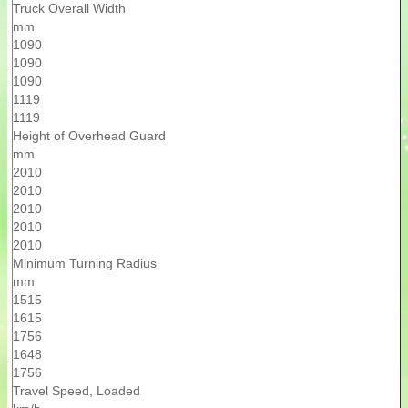
Truck Overall Width
mm
1090
1090
1090
1119
1119
Height of Overhead Guard
mm
2010
2010
2010
2010
2010
Minimum Turning Radius
mm
1515
1615
1756
1648
1756
Travel Speed, Loaded