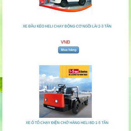
XE ĐẦU KÉO HELI CHẠY ĐỘNG CƠ NGỒI LÁI 2-3 TẤN
VNĐ
XE Ô TÔ CHẠY ĐIỆN CHỞ HÀNG HELI BD 1-5 TẤN